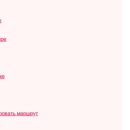
е
йре
ке
ировать маршрут