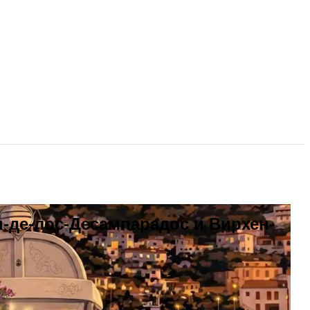
-де-лос-Десампарадос и Вирхен-