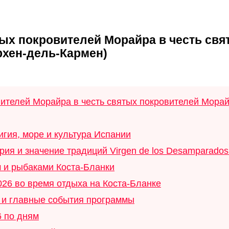
тых покровителей Морайра в честь св
рхен-дель-Кармен)
вителей Морайра в честь святых покровителей Мора
гия, море и культура Испании
ия и значение традиций Virgen de los Desamparados 
м и рыбаками Коста-Бланки
026 во время отдыха на Коста-Бланке
ы и главные события программы
 по дням