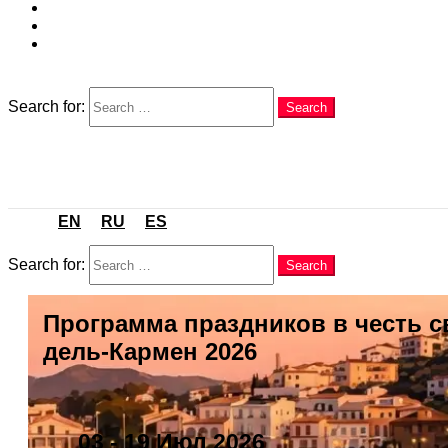
EN
RU
ES
Search
Search for:
Search
Menu
EN
RU
ES
Search
Search for:
Search
Программа праздников в честь с
дель-Кармен 2026
03 - 19 Июл 2026