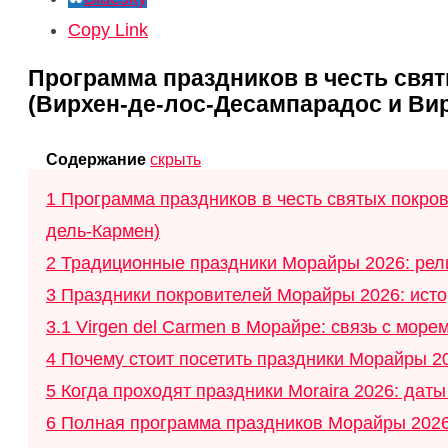
Copy Link
Программа праздников в честь свя
(Вирхен-де-лос-Десампарадос и Ви
Содержание
скрыть
1
Программа праздников в честь святых покро
дель-Кармен)
2
Традиционные праздники Морайры 2026: рели
3
Праздники покровителей Морайры 2026: истор
3.1
Virgen del Carmen в Морайре: связь с море
4
Почему стоит посетить праздники Морайры 2
5
Когда проходят праздники Moraira 2026: дат
6
Полная программа праздников Морайры 2026