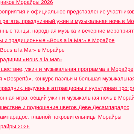
дников Морайры 2026
ероприятия и официальное представление участнико
я регата, праздничный ужин и музыкальная ночь в М
нные танцы, народная музыка и вечерние мероприя
ы и традиционные «Bous a la Mar» в Морайре
Bous a la Mar» в Морайре
радиции «Bous a la Mar»
 шествие, ужин и музыкальная программа в Морайре
я «Despertà», конкурс паэльи и большая музыкальна
 праздник, надувные аттракционы и культурная прог
онная игра, общий ужин и музыкальная ночь в Мора
 шествие и подношение цветов Деве Десампарадос
сампарадос, главной покровительницы Морайры
орайры 2026