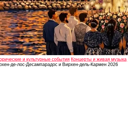
орические и культурные события
Концерты и живая музыка
рхен-де-лос-Десампарадос и Вирхен-дель-Кармен 2026