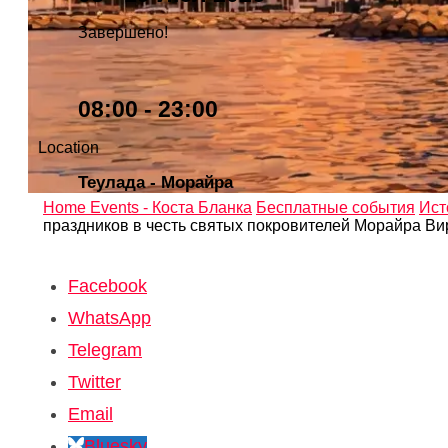
Завершено!
08:00 - 23:00
Location
Теулада - Морайра
Home
Events - Коста Бланка
Бесплатные события
Ист
праздников в честь святых покровителей Морайра Ви
Facebook
WhatsApp
Telegram
Twitter
Email
Bluesky