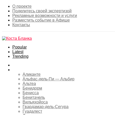
О проекте
Поделитесь своей экспертизой
Рекламные возможности и услуги
Разместить событие в Афише
Контакты
Popular
Latest
Trending
Главная
Коста-Бланка
Аликанте
Альфас-дель-Пи — Альбир
Альтеа
Бенидорм
Бенисса
Бенитачель
Вильяхойоса
Гвардамар-дель-Сегура
Гуадалест