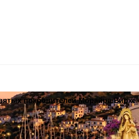
вятых покровителей Морайра Вирхен