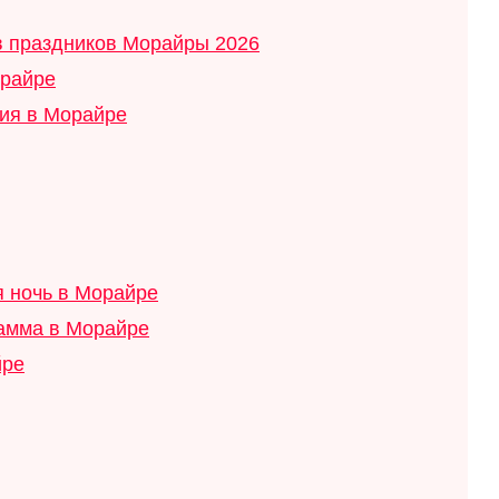
в праздников Морайры 2026
орайре
тия в Морайре
я ночь в Морайре
рамма в Морайре
йре