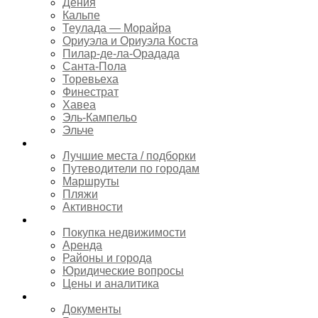
Дения
Кальпе
Теулада — Морайра
Ориуэла и Ориуэла Коста
Пилар-де-ла-Орадада
Санта-Пола
Торевьеха
Финестрат
Хавеа
Эль-Кампельо
Эльче
Туризм
Лучшие места / подборки
Путеводители по городам
Маршруты
Пляжи
Активности
Недвижимость
Покупка недвижимости
Аренда
Районы и города
Юридические вопросы
Цены и аналитика
Переезд
Документы