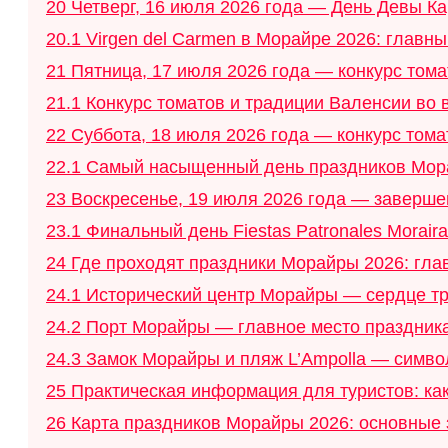
20
Четверг, 16 июля 2026 года — День Девы К
20.1
Virgen del Carmen в Морайре 2026: главн
21
Пятница, 17 июля 2026 года — конкурс тома
21.1
Конкурс томатов и традиции Валенсии во 
22
Суббота, 18 июля 2026 года — конкурс том
22.1
Самый насыщенный день праздников Мор
23
Воскресенье, 19 июля 2026 года — заверш
23.1
Финальный день Fiestas Patronales Morair
24
Где проходят праздники Морайры 2026: глав
24.1
Исторический центр Морайры — сердце тр
24.2
Порт Морайры — главное место праздника
24.3
Замок Морайры и пляж L’Ampolla — симво
25
Практическая информация для туристов: ка
26
Карта праздников Морайры 2026: основные