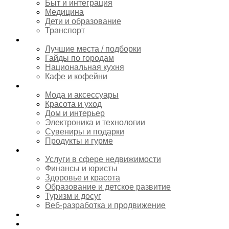
Быт и интеграция
Медицина
Дети и образование
Транспорт
Гастрономия
Лучшие места / подборки
Гайды по городам
Национальная кухня
Кафе и кофейни
Шопинг
Мода и аксессуары
Красота и уход
Дом и интерьер
Электроника и технологии
Сувениры и подарки
Продукты и гурме
Услуги
Услуги в сфере недвижимости
Финансы и юристы
Здоровье и красота
Образование и детское развитие
Туризм и досуг
Веб-разработка и продвижение
Афиша Коста-Бланка
Новости