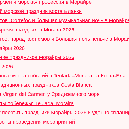
армен и морская процессия в Морайре
ый морской праздник Коста-Бланки
тов, Correfoc и большая музыкальная ночь в Морайр
время праздников Moraira 2026
атов, парад костюмов и Большая ночь пеньяс в Мора
айры 2026
ение праздников Морайры 2026
a 2026
ные места событий в Teulada–Moraira на Коста-Блан
адиционных праздников Costa Blanca
 Virgen del Carmen у Средиземного моря
лы побережья Teulada–Moraira
к посетить праздники Морайры 2026 и удобно сплан
 зоны проведения мероприятий