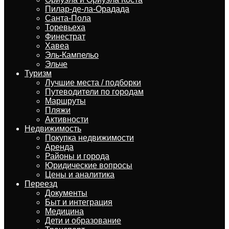
Пилар-де-ла-Орадада
Санта-Пола
Торевьеха
Финестрат
Хавеа
Эль-Кампельо
Эльче
Туризм
Лучшие места / подборки
Путеводители по городам
Маршруты
Пляжи
Активности
Недвижимость
Покупка недвижимости
Аренда
Районы и города
Юридические вопросы
Цены и аналитика
Переезд
Документы
Быт и интеграция
Медицина
Дети и образование