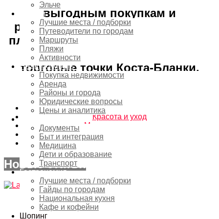
Эльче
выгодным покупкам и
Туризм
Лучшие места / подборки
распродажам. Этот гид поможет
Путеводители по городам
планировать шопинг и открывать
Маршруты
Пляжи
для себя самые интересные
Активности
торговые точки Коста-Бланки.
Недвижимость
Покупка недвижимости
Аренда
Subterms
Районы и города
Юридические вопросы
Дом и интерьер
Цены и аналитика
Красота и уход
Переезд
Мода и аксессуары
Документы
Сувениры и подарки
Быт и интеграция
Электроника и технологии
Медицина
Дети и образование
Новые статьи
Транспорт
Гастрономия
Лучшие места / подборки
Гайды по городам
Национальная кухня
16
Shares
0 Комментариев
in
Дом и интерьер
,
Коста-Бланка
,
Красота и уход
,
Кафе и кофейни
Мода и аксессуары
,
Сувениры и подарки
,
Шопинг