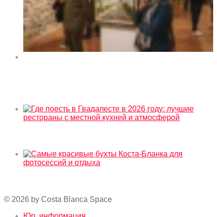
Выставка искусства «Orihuela y sus rincones» в
культурном центре La Lonja de Orihuela 2026
Сейчас в тренде
Где поесть в Гвадалесте в 2026 году: лучшие
рестораны с местной кухней и атмосферой
Самые красивые бухты Коста-Бланка для
фотосессий и отдыха
© 2026 by Costa Blanca Space
Юр. информация