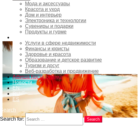
Торевьеха
,
Шопинг
,
Электроника и технологии
Мода и аксессуары
Красота и уход
Дом и интерьер
La Zenia Boulevard — Торговый
Электроника и технологии
Центр на Коста-Бланке
Сувениры и подарки
Продукты и гурме
Услуги
Услуги в сфере недвижимости
Финансы и юристы
Здоровье и красота
Образование и детское развитие
Туризм и досуг
Веб-разработка и продвижение
Афиша Коста-Бланка
Новости
EN
RU
ES
Search
Search for:
Search
2
Shares
0 Комментариев
in
Коста-Бланка
,
Мода и аксессуары
,
Шопинг