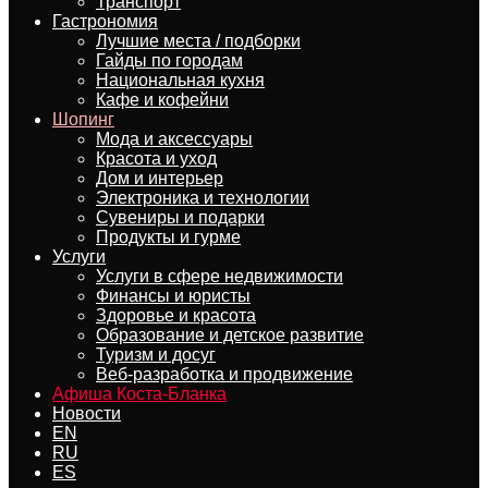
Транспорт
Гастрономия
Лучшие места / подборки
Гайды по городам
Национальная кухня
Кафе и кофейни
Шопинг
Мода и аксессуары
Красота и уход
Дом и интерьер
Электроника и технологии
Сувениры и подарки
Продукты и гурме
Услуги
Услуги в сфере недвижимости
Финансы и юристы
Здоровье и красота
Образование и детское развитие
Туризм и досуг
Веб-разработка и продвижение
Афиша Коста-Бланка
Новости
EN
RU
ES