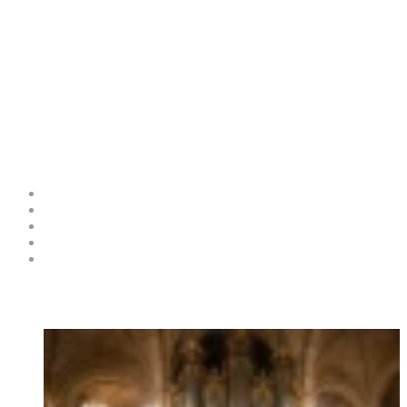
Цветовые палитры Коста-
Бланка: коралл и бирюза в
гардеробе
Коста Бланка
О проекте
Поделитесь своей экспертизой
Рекламные возможности и услуги
Разместить событие в Афише
Контакты
Горячие Новости