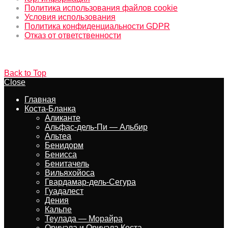
Политика использования файлов cookie
Условия использования
Политика конфиденциальности GDPR
Отказ от ответственности
Back to Top
Close
Главная
Коста-Бланка
Аликанте
Альфас-дель-Пи — Альбир
Альтеа
Бенидорм
Бенисса
Бенитачель
Вильяхойоса
Гвардамар-дель-Сегура
Гуадалест
Дения
Кальпе
Теулада — Морайра
Ориуэла и Ориуэла Коста