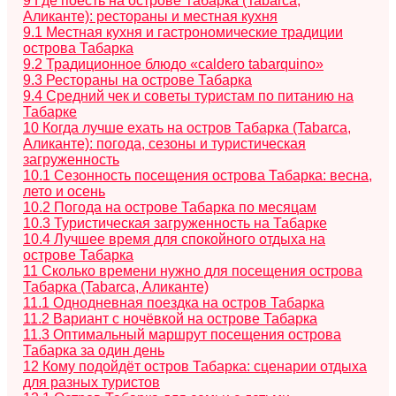
9
Где поесть на острове Табарка (Tabarca,
Аликанте): рестораны и местная кухня
9.1
Местная кухня и гастрономические традиции
острова Табарка
9.2
Традиционное блюдо «caldero tabarquino»
9.3
Рестораны на острове Табарка
9.4
Средний чек и советы туристам по питанию на
Табарке
10
Когда лучше ехать на остров Табарка (Tabarca,
Аликанте): погода, сезоны и туристическая
загруженность
10.1
Сезонность посещения острова Табарка: весна,
лето и осень
10.2
Погода на острове Табарка по месяцам
10.3
Туристическая загруженность на Табарке
10.4
Лучшее время для спокойного отдыха на
острове Табарка
11
Сколько времени нужно для посещения острова
Табарка (Tabarca, Аликанте)
11.1
Однодневная поездка на остров Табарка
11.2
Вариант с ночёвкой на острове Табарка
11.3
Оптимальный маршрут посещения острова
Табарка за один день
12
Кому подойдёт остров Табарка: сценарии отдыха
для разных туристов