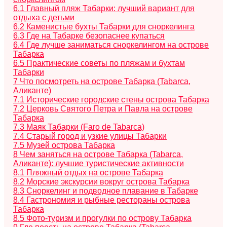
6.1
Главный пляж Табарки: лучший вариант для
отдыха с детьми
6.2
Каменистые бухты Табарки для сноркелинга
6.3
Где на Табарке безопаснее купаться
6.4
Где лучше заниматься сноркелингом на острове
Табарка
6.5
Практические советы по пляжам и бухтам
Табарки
7
Что посмотреть на острове Табарка (Tabarca,
Аликанте)
7.1
Исторические городские стены острова Табарка
7.2
Церковь Святого Петра и Павла на острове
Табарка
7.3
Маяк Табарки (Faro de Tabarca)
7.4
Старый город и узкие улицы Табарки
7.5
Музей острова Табарка
8
Чем заняться на острове Табарка (Tabarca,
Аликанте): лучшие туристические активности
8.1
Пляжный отдых на острове Табарка
8.2
Морские экскурсии вокруг острова Табарка
8.3
Сноркелинг и подводное плавание в Табарке
8.4
Гастрономия и рыбные рестораны острова
Табарка
8.5
Фото-туризм и прогулки по острову Табарка