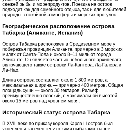
свежей рыбы и морепродуктов. Поездка на остров
подходит как для семейного отдыха, так и для любителей
природы, спокойной атмосферы и морских прогулок.
Географическое расположение острова
Табарка (Аликанте, Испания)
Остров Табарка расположен в Средиземном море у
побережья провинции Аликанте, примерно в 3 морских
милях от Санта-Пола и около 8–11 миль от города
Аликанте. Он является частью небольшого архипелага,
включающего также островки Ла-Кантера, Ла-Галера и
Ла-Нао.
Длина острова составляет около 1 800 метров, а
максимальная ширина — примерно 400 метров. Общая
площадь суши — около 30 гектаров. Рельеф
преимущественно плоский, с максимальной высотой
около 15 метров над уровнем моря.
Исторический статус острова Табарка
В XVIII веке по приказу короля Карла III остров был
укреплён и заселён генуэзскими рыбаками, ранее