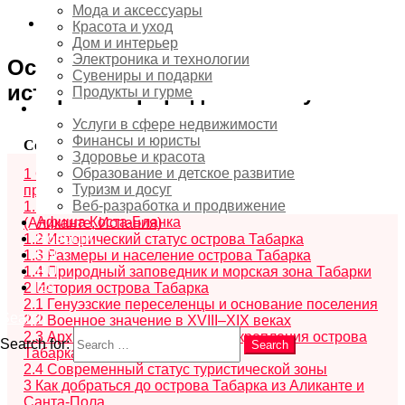
Мода и аксессуары
Красота и уход
Дом и интерьер
Электроника и технологии
Остров Табарка: расположение,
Сувениры и подарки
история и природный статус
Продукты и гурме
Услуги
Услуги в сфере недвижимости
Финансы и юристы
Содержание
скрыть
Здоровье и красота
Образование и детское развитие
1
Остров Табарка: расположение, история и
Туризм и досуг
природный статус
Веб-разработка и продвижение
1.1
Географическое расположение острова Табарка
Афиша Коста-Бланка
(Аликанте, Испания)
Новости
1.2
Исторический статус острова Табарка
EN
1.3
Размеры и население острова Табарка
RU
1.4
Природный заповедник и морская зона Табарки
ES
2
История острова Табарка
2.1
Генуэзские переселенцы и основание поселения
Search
2.2
Военное значение в XVIII–XIX веках
2.3
Архитектурное наследие и укрепления острова
Search for:
Search
Табарка
2.4
Современный статус туристической зоны
3
Как добраться до острова Табарка из Аликанте и
Санта-Пола