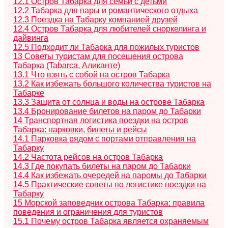
12.1
Остров Табарка для семьи с детьми
12.2
Табарка для пары и романтического отдыха
12.3
Поездка на Табарку компанией друзей
12.4
Остров Табарка для любителей сноркелинга и
дайвинга
12.5
Подходит ли Табарка для пожилых туристов
13
Советы туристам для посещения острова
Табарка (Tabarca, Аликанте)
13.1
Что взять с собой на остров Табарка
13.2
Как избежать большого количества туристов на
Табарке
13.3
Защита от солнца и воды на острове Табарка
13.4
Бронирование билетов на паром до Табарки
14
Транспортная логистика поездки на остров
Табарка: парковки, билеты и рейсы
14.1
Парковка рядом с портами отправления на
Табарку
14.2
Частота рейсов на остров Табарка
14.3
Где покупать билеты на паром до Табарки
14.4
Как избежать очередей на паромы до Табарки
14.5
Практические советы по логистике поездки на
Табарку
15
Морской заповедник острова Табарка: правила
поведения и ограничения для туристов
15.1
Почему остров Табарка является охраняемым