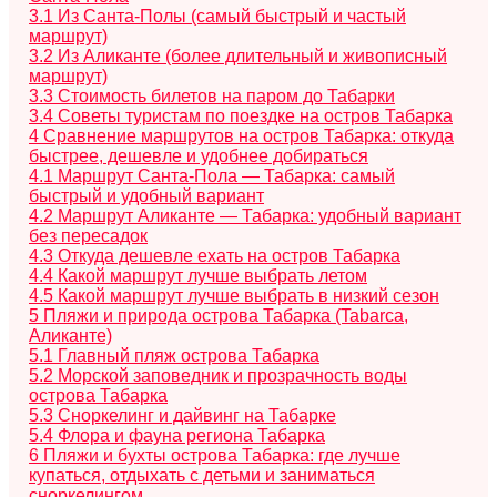
3.1
Из Санта-Полы (самый быстрый и частый
маршрут)
3.2
Из Аликанте (более длительный и живописный
маршрут)
3.3
Стоимость билетов на паром до Табарки
3.4
Советы туристам по поездке на остров Табарка
4
Сравнение маршрутов на остров Табарка: откуда
быстрее, дешевле и удобнее добираться
4.1
Маршрут Санта-Пола — Табарка: самый
быстрый и удобный вариант
4.2
Маршрут Аликанте — Табарка: удобный вариант
без пересадок
4.3
Откуда дешевле ехать на остров Табарка
4.4
Какой маршрут лучше выбрать летом
4.5
Какой маршрут лучше выбрать в низкий сезон
5
Пляжи и природа острова Табарка (Tabarca,
Аликанте)
5.1
Главный пляж острова Табарка
5.2
Морской заповедник и прозрачность воды
острова Табарка
5.3
Сноркелинг и дайвинг на Табарке
5.4
Флора и фауна региона Табарка
6
Пляжи и бухты острова Табарка: где лучше
купаться, отдыхать с детьми и заниматься
сноркелингом