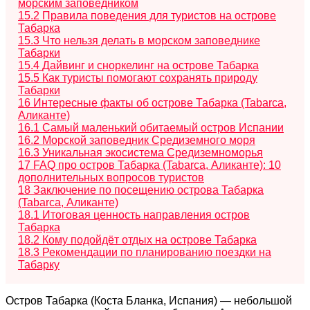
морским заповедником
15.2
Правила поведения для туристов на острове
Табарка
15.3
Что нельзя делать в морском заповеднике
Табарки
15.4
Дайвинг и сноркелинг на острове Табарка
15.5
Как туристы помогают сохранять природу
Табарки
16
Интересные факты об острове Табарка (Tabarca,
Аликанте)
16.1
Самый маленький обитаемый остров Испании
16.2
Морской заповедник Средиземного моря
16.3
Уникальная экосистема Средиземноморья
17
FAQ про остров Табарка (Tabarca, Аликанте): 10
дополнительных вопросов туристов
18
Заключение по посещению острова Табарка
(Tabarca, Аликанте)
18.1
Итоговая ценность направления остров
Табарка
18.2
Кому подойдёт отдых на острове Табарка
18.3
Рекомендации по планированию поездки на
Табарку
Остров Табарка (Коста Бланка, Испания) — небольшой