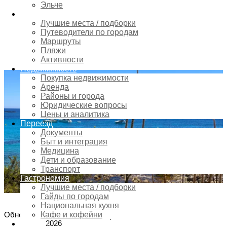
Эльче
Аликанте с кристально чистой
Туризм
водой, историей XVIII века и
Лучшие места / подборки
Путеводители по городам
идеальными условиями для
Маршруты
однодневного отдыха
Пляжи
Активности
Недвижимость
Покупка недвижимости
Аренда
Районы и города
Юридические вопросы
Цены и аналитика
Переезд
Документы
Быт и интеграция
Медицина
Дети и образование
Транспорт
Гастрономия
Лучшие места / подборки
Гайды по городам
Национальная кухня
16
Обновлено:
июня,
Кафе и кофейни
0 Комментариев
2026
Шопинг