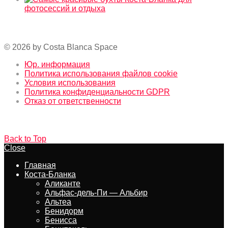
Самые красивые бухты Коста-Бланка для
фотосессий и отдыха
© 2026 by Costa Blanca Space
Юр. информация
Политика использования файлов cookie
Условия использования
Политика конфиденциальности GDPR
Отказ от ответственности
Back to Top
Close
Главная
Коста-Бланка
Аликанте
Альфас-дель-Пи — Альбир
Альтеа
Бенидорм
Бенисса