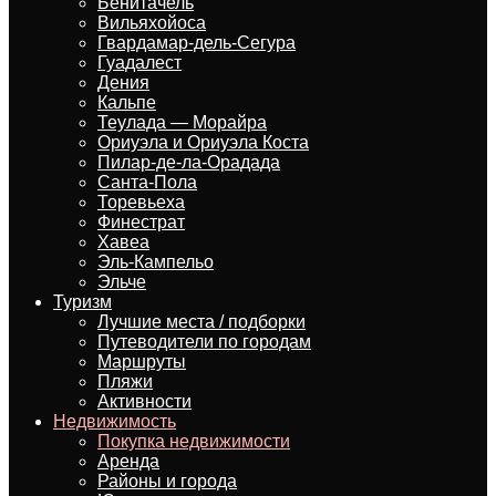
Бенитачель
Вильяхойоса
Гвардамар-дель-Сегура
Гуадалест
Дения
Кальпе
Теулада — Морайра
Ориуэла и Ориуэла Коста
Пилар-де-ла-Орадада
Санта-Пола
Торевьеха
Финестрат
Хавеа
Эль-Кампельо
Эльче
Туризм
Лучшие места / подборки
Путеводители по городам
Маршруты
Пляжи
Активности
Недвижимость
Покупка недвижимости
Аренда
Районы и города