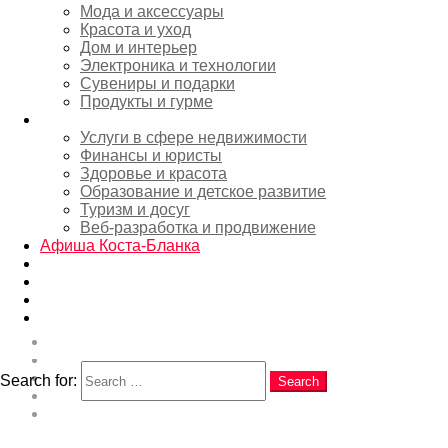
2
Shares
0 Комментариев
Мода и аксессуары
in
Аликанте
,
Аренда
,
Недвижимость
,
Новости
,
Красота и уход
Покупка недвижимости
,
Районы и города
Дом и интерьер
Электроника и технологии
Аликанте 2026: безопасность
Сувениры и подарки
Продукты и гурме
города для туристов и жителей
Услуги
Услуги в сфере недвижимости
— уровень преступности,
Финансы и юристы
опасные районы, лучшие и
Здоровье и красота
Образование и детское развитие
худшие кварталы для жизни
Туризм и досуг
Веб-разработка и продвижение
Афиша Коста-Бланка
Новости
EN
Коста Бланка
RU
ES
О проекте
Search
Поделитесь своей экспертизой
Рекламные возможности и услуги
Search for:
Search
Разместить событие в Афише
Контакты