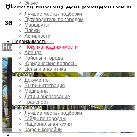
Эльче
налоги, ипотеку для резидентов и
Туризм
иностранцев, проверку
Лучшие места / подборки
Путеводители по городам
застройщика и регистрацию права
Маршруты
собственности.
Пляжи
Активности
Недвижимость
Новые статьи
Покупка недвижимости
Аренда
Районы и города
Юридические вопросы
Цены и аналитика
Переезд
Документы
Быт и интеграция
Медицина
Дети и образование
Транспорт
Гастрономия
Лучшие места / подборки
Гайды по городам
Национальная кухня
Кафе и кофейни
Шопинг