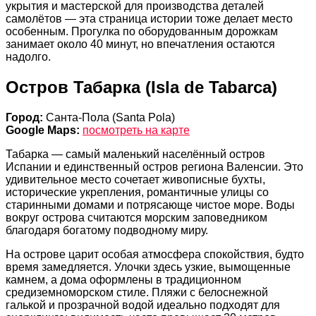
укрытия и мастерской для производства деталей
самолётов — эта страница истории тоже делает место
особенным. Прогулка по оборудованным дорожкам
занимает около 40 минут, но впечатления остаются
надолго.
Остров Табарка (Isla de Tabarca)
Город:
Санта-Пола (Santa Pola)
Google Maps:
посмотреть на карте
Табарка — самый маленький населённый остров
Испании и единственный остров региона Валенсии. Это
удивительное место сочетает живописные бухты,
исторические укрепления, романтичные улицы со
старинными домами и потрясающе чистое море. Воды
вокруг острова считаются морским заповедником
благодаря богатому подводному миру.
На острове царит особая атмосфера спокойствия, будто
время замедляется. Улочки здесь узкие, вымощенные
камнем, а дома оформлены в традиционном
средиземноморском стиле. Пляжи с белоснежной
галькой и прозрачной водой идеально подходят для