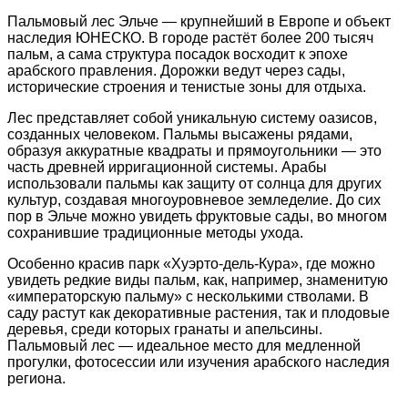
Пальмовый лес Эльче — крупнейший в Европе и объект
наследия ЮНЕСКО. В городе растёт более 200 тысяч
пальм, а сама структура посадок восходит к эпохе
арабского правления. Дорожки ведут через сады,
исторические строения и тенистые зоны для отдыха.
Лес представляет собой уникальную систему оазисов,
созданных человеком. Пальмы высажены рядами,
образуя аккуратные квадраты и прямоугольники — это
часть древней ирригационной системы. Арабы
использовали пальмы как защиту от солнца для других
культур, создавая многоуровневое земледелие. До сих
пор в Эльче можно увидеть фруктовые сады, во многом
сохранившие традиционные методы ухода.
Особенно красив парк «Хуэрто-дель-Кура», где можно
увидеть редкие виды пальм, как, например, знаменитую
«императорскую пальму» с несколькими стволами. В
саду растут как декоративные растения, так и плодовые
деревья, среди которых гранаты и апельсины.
Пальмовый лес — идеальное место для медленной
прогулки, фотосессии или изучения арабского наследия
региона.