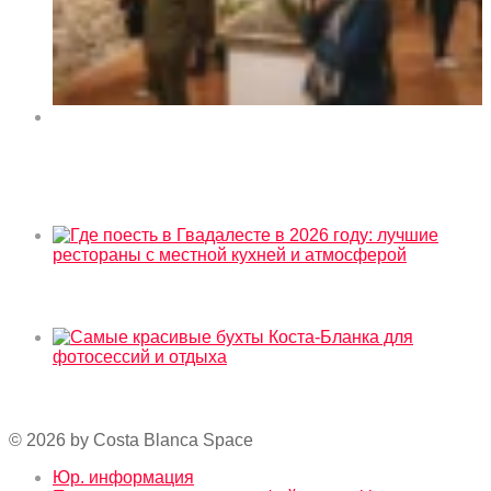
Выставка искусства «Orihuela y sus rincones» в
культурном центре La Lonja de Orihuela 2026
Сейчас в тренде
Где поесть в Гвадалесте в 2026 году: лучшие
рестораны с местной кухней и атмосферой
Самые красивые бухты Коста-Бланка для
фотосессий и отдыха
© 2026 by Costa Blanca Space
Юр. информация