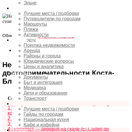
путешественнику
Эльче
Туризм
Лучшие места / подборки
Путеводители по городам
Маршруты
Пляжи
3
Активности
Обновлено:
июня,
0 Комментариев
Недвижимость
2026
Покупка недвижимости
Аренда
Районы и города
Юридические вопросы
Необычные
Цены и аналитика
достопримечательности Коста-
Переезд
Документы
Бланка, которые стоит посетить
Быт и интеграция
Медицина
Дети и образование
Содержание
скрыть
Транспорт
Гастрономия
1
Необычные достопримечательности Коста-Бланка,
Лучшие места / подборки
которые стоит посетить
Гайды по городам
2
Пещеры Канеобре (Cuevas de Canelobre)
Национальная кухня
3
Остров Табарка (Isla de Tabarca)
Кафе и кофейни
4
Гуадалест — деревня на скале (El Castell de
Шопинг