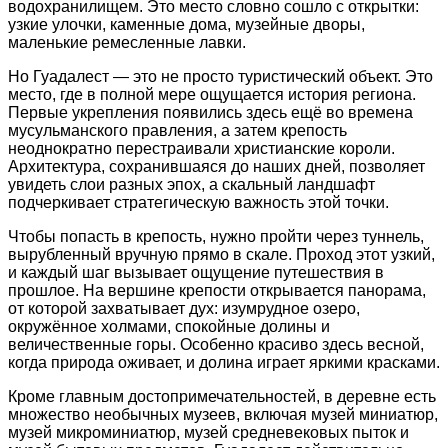
водохранилищем. Это место словно сошло с открытки:
узкие улочки, каменные дома, музейные дворы,
маленькие ремесленные лавки.
Но Гуадалест — это не просто туристический объект. Это
место, где в полной мере ощущается история региона.
Первые укрепления появились здесь ещё во времена
мусульманского правления, а затем крепость
неоднократно перестраивали христианские короли.
Архитектура, сохранившаяся до наших дней, позволяет
увидеть слои разных эпох, а скальный ландшафт
подчеркивает стратегическую важность этой точки.
Чтобы попасть в крепость, нужно пройти через туннель,
вырубленный вручную прямо в скале. Проход этот узкий,
и каждый шаг вызывает ощущение путешествия в
прошлое. На вершине крепости открывается панорама,
от которой захватывает дух: изумрудное озеро,
окружённое холмами, спокойные долины и
величественные горы. Особенно красиво здесь весной,
когда природа оживает, и долина играет яркими красками.
Кроме главным достопримечательностей, в деревне есть
множество необычных музеев, включая музей миниатюр,
музей микроминиатюр, музей средневековых пыток и