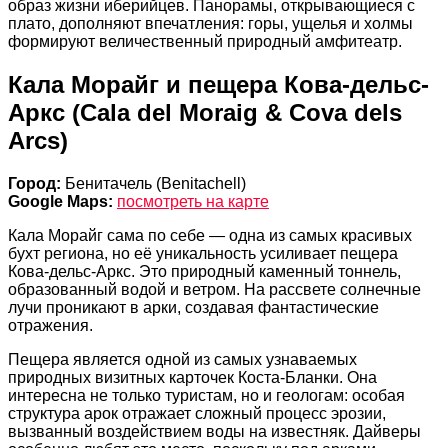
образ жизни иберийцев. Панорамы, открывающиеся с
плато, дополняют впечатления: горы, ущелья и холмы
формируют величественный природный амфитеатр.
Кала Морайг и пещера Кова-дельс-
Аркс (Cala del Moraig & Cova dels
Arcs)
Город:
Бенитачель (Benitachell)
Google Maps:
посмотреть на карте
Кала Морайг сама по себе — одна из самых красивых
бухт региона, но её уникальность усиливает пещера
Кова-дельс-Аркс. Это природный каменный тоннель,
образованный водой и ветром. На рассвете солнечные
лучи проникают в арки, создавая фантастические
отражения.
Пещера является одной из самых узнаваемых
природных визитных карточек Коста-Бланки. Она
интересна не только туристам, но и геологам: особая
структура арок отражает сложный процесс эрозии,
вызванный воздействием воды на известняк. Дайверы