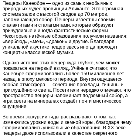
Пещеры Канеобре — одно из самых необычных
природных чудес провинции Аликанте. Это огромная
система залов с высотой сводов до 70 метров,
напоминающая собор. Пещеры известны своими
сталактитами и сталагмитами, которые образуют
причудливые и иногда фантастические формы.
Некоторые натёчные образования получили названия:
«верблюд», «меч», «дракон» и другие. Благодаря
уникальной акустике пещер здесь иногда проходят
концерты классической музыки.
Однако история этих пещер куда глубже, чем может
показаться на первый взгляд. Учёные считают, что
Канеобре сформировались более 150 миллионов лет
назад, в эпоху мелового периода. Внутри ощущается
особая атмосфера — сочетание прохлады, тишины и
приглушённого света. Посетители нередко отмечают, что
пространство пещеры напоминает подземный собор, а
игра света на минералах создаёт почти мистическое
ощущение.
Во время экскурсии гиды рассказывают о том, как
изменялись уровни воды и земной коры, благодаря чему
сформировались уникальные образования. В XX веке
пещеры даже использовали в качестве секретного