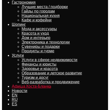
Гастрономия
Лучшие места / подборки
Гайды по городам
Национальная кухня
Кафе и кофейни
Шопинг
Мода и аксессуары
Красота и уход
Дом и интерьер
Электроника и технологии
Сувениры и подарки
Продукты и гурме
Услуги
Услуги в сфере недвижимости
Финансы и юристы
Здоровье и красота
Образование и детское развитие
Туризм и досуг
Веб-разработка и продвижение
Афиша Коста-Бланка
Новости
EN
RU
ES