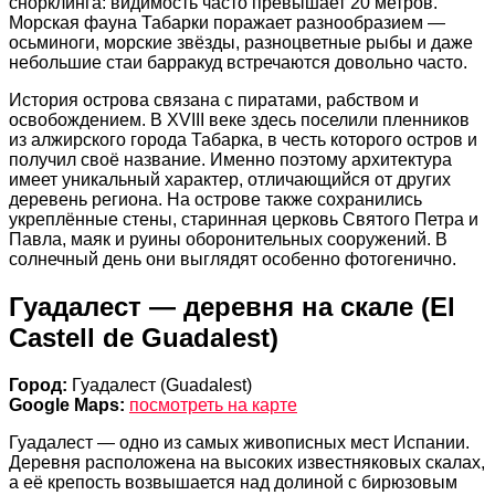
снорклинга: видимость часто превышает 20 метров.
Морская фауна Табарки поражает разнообразием —
осьминоги, морские звёзды, разноцветные рыбы и даже
небольшие стаи барракуд встречаются довольно часто.
История острова связана с пиратами, рабством и
освобождением. В XVIII веке здесь поселили пленников
из алжирского города Табарка, в честь которого остров и
получил своё название. Именно поэтому архитектура
имеет уникальный характер, отличающийся от других
деревень региона. На острове также сохранились
укреплённые стены, старинная церковь Святого Петра и
Павла, маяк и руины оборонительных сооружений. В
солнечный день они выглядят особенно фотогенично.
Гуадалест — деревня на скале (El
Castell de Guadalest)
Город:
Гуадалест (Guadalest)
Google Maps:
посмотреть на карте
Гуадалест — одно из самых живописных мест Испании.
Деревня расположена на высоких известняковых скалах,
а её крепость возвышается над долиной с бирюзовым