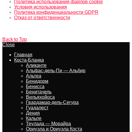
Политика использования файлов cookie
Условия использования
Политика конфиденциальности GDPR
Отказ от ответственности
Back to Top
Close
Главная
Коста-Бланка
Аликанте
Альфас-дель-Пи — Альбир
Альтеа
Бенидорм
Бенисса
Бенитачель
Вильяхойоса
Гвардамар-дель-Сегура
Гуадалест
Дения
Кальпе
Теулада — Морайра
Ориуэла и Ориуэла Коста