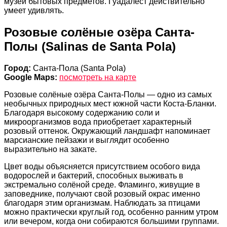
музей бытовых предметов. Гуадалест действительно
умеет удивлять.
Розовые солёные озёра Санта-
Полы (Salinas de Santa Pola)
Город:
Санта-Пола (Santa Pola)
Google Maps:
посмотреть на карте
Розовые солёные озёра Санта-Полы — одно из самых
необычных природных мест южной части Коста-Бланки.
Благодаря высокому содержанию соли и
микроорганизмов вода приобретает характерный
розовый оттенок. Окружающий ландшафт напоминает
марсианские пейзажи и выглядит особенно
выразительно на закате.
Цвет воды объясняется присутствием особого вида
водорослей и бактерий, способных выживать в
экстремально солёной среде. Фламинго, живущие в
заповеднике, получают свой розовый окрас именно
благодаря этим организмам. Наблюдать за птицами
можно практически круглый год, особенно ранним утром
или вечером, когда они собираются большими группами.