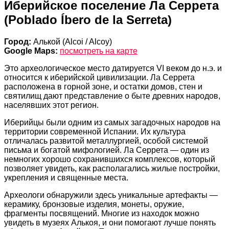
Иберийское поселение Ла Серрета
(Poblado Íbero de la Serreta)
Город:
Алькой (Alcoi / Alcoy)
Google Maps:
посмотреть на карте
Это археологическое место датируется VI веком до н.э. и
относится к иберийской цивилизации. Ла Серрета
расположена в горной зоне, и остатки домов, стен и
святилищ дают представление о быте древних народов,
населявших этот регион.
Иберийцы были одним из самых загадочных народов на
территории современной Испании. Их культура
отличалась развитой металлургией, особой системой
письма и богатой мифологией. Ла Серрета — один из
немногих хорошо сохранившихся комплексов, который
позволяет увидеть, как располагались жилые постройки,
укрепления и священные места.
Археологи обнаружили здесь уникальные артефакты —
керамику, бронзовые изделия, монеты, оружие,
фрагменты посвящений. Многие из находок можно
увидеть в музеях Алькоя, и они помогают лучше понять