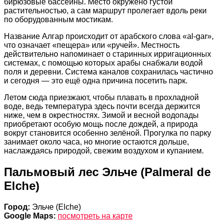
бирюзовые бассейны. Место окружено густой
растительностью, а сам маршрут пролегает вдоль реки
по оборудованным мостикам.
Название Алгар происходит от арабского слова «al-gar»,
что означает «пещера» или «ручей». Местность
действительно напоминает о старинных ирригационных
системах, с помощью которых арабы снабжали водой
поля и деревни. Система каналов сохранилась частично
и сегодня — это ещё одна причина посетить парк.
Летом сюда приезжают, чтобы плавать в прохладной
воде, ведь температура здесь почти всегда держится
ниже, чем в окрестностях. Зимой и весной водопады
приобретают особую мощь после дождей, а природа
вокруг становится особенно зелёной. Прогулка по парку
занимает около часа, но многие остаются дольше,
наслаждаясь природой, свежим воздухом и купанием.
Пальмовый лес Эльче (Palmeral de
Elche)
Город:
Эльче (Elche)
Google Maps:
посмотреть на карте