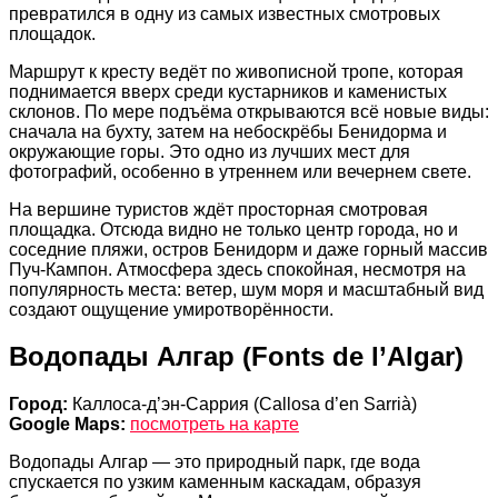
превратился в одну из самых известных смотровых
площадок.
Маршрут к кресту ведёт по живописной тропе, которая
поднимается вверх среди кустарников и каменистых
склонов. По мере подъёма открываются всё новые виды:
сначала на бухту, затем на небоскрёбы Бенидорма и
окружающие горы. Это одно из лучших мест для
фотографий, особенно в утреннем или вечернем свете.
На вершине туристов ждёт просторная смотровая
площадка. Отсюда видно не только центр города, но и
соседние пляжи, остров Бенидорм и даже горный массив
Пуч-Кампон. Атмосфера здесь спокойная, несмотря на
популярность места: ветер, шум моря и масштабный вид
создают ощущение умиротворённости.
Водопады Алгар (Fonts de l’Algar)
Город:
Каллоса-д’эн-Саррия (Callosa d’en Sarrià)
Google Maps:
посмотреть на карте
Водопады Алгар — это природный парк, где вода
спускается по узким каменным каскадам, образуя