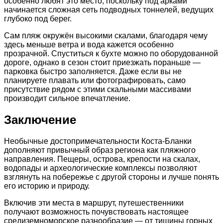
особенно любят это место, поскольку под арками
начинается сложная сеть подводных тоннелей, ведущих
глубоко под берег.
Сам пляж окружён высокими скалами, благодаря чему
здесь меньше ветра и вода кажется особенно
прозрачной. Спуститься к бухте можно по оборудованной
дороге, однако в сезон стоит приезжать пораньше —
парковка быстро заполняется. Даже если вы не
планируете плавать или фотографировать, само
присутствие рядом с этими скальными массивами
производит сильное впечатление.
Заключение
Необычные достопримечательности Коста-Бланки
дополняют привычный образ региона как пляжного
направления. Пещеры, острова, крепости на скалах,
водопады и археологические комплексы позволяют
взглянуть на побережье с другой стороны и лучше понять
его историю и природу.
Включив эти места в маршрут, путешественники
получают возможность почувствовать настоящее
средиземноморское разнообразие — от тишины горных