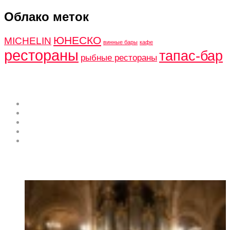
Облако меток
ЮНЕСКО
MICHELIN
винные бары
кафе
рестораны
тапас-бар
рыбные рестораны
Коста Бланка
О проекте
Поделитесь своей экспертизой
Рекламные возможности и услуги
Разместить событие в Афише
Контакты
Горячие Новости