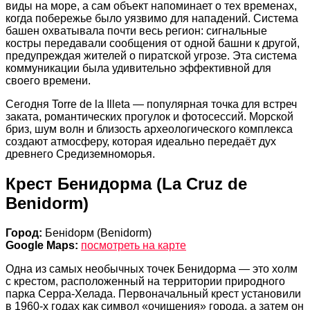
виды на море, а сам объект напоминает о тех временах,
когда побережье было уязвимо для нападений. Система
башен охватывала почти весь регион: сигнальные
костры передавали сообщения от одной башни к другой,
предупреждая жителей о пиратской угрозе. Эта система
коммуникации была удивительно эффективной для
своего времени.
Сегодня Torre de la Illeta — популярная точка для встреч
заката, романтических прогулок и фотосессий. Морской
бриз, шум волн и близость археологического комплекса
создают атмосферу, которая идеально передаёт дух
древнего Средиземноморья.
Крест Бенидорма (La Cruz de
Benidorm)
Город:
Бенidорм (Benidorm)
Google Maps:
посмотреть на карте
Одна из самых необычных точек Бенидорма — это холм
с крестом, расположенный на территории природного
парка Серра-Хелада. Первоначальный крест установили
в 1960-х годах как символ «очищения» города, а затем он