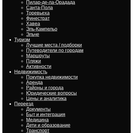
Пилар-де-ла-Орадада
Санта-Пола
Торевьеха
Финестрат
Хавеа
Эль-Кампельо
Эльче
Туризм
Лучшие места / подборки
Путеводители по городам
Маршруты
Пляжи
Активности
Недвижимость
Покупка недвижимости
Аренда
Районы и города
Юридические вопросы
Цены и аналитика
Переезд
Документы
Быт и интеграция
Медицина
Дети и образование
Транспорт