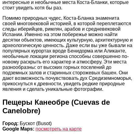
интересные и необычные места Коста-Бланки, которые
стоит увидеть хотя бы раз.
Помимо природных чудес, Коста-Бланка знаменита
своей многовековой историей, в которой переплетаются
следы иберийцев, римлян, арабов и средневековой
Испании. Именно на этом побережье можно найти
десятки объектов, имеющих культурную, архитектурную и
археологическую ценность. Даже если вы уже бывали на
популярных курортах вроде Бенидорма или Аликанте,
необычные локации региона способны совершенно по-
новому раскрыть его характер и атмосферу. Эти места
разнообразны: от высоких горных поселений до
подземных залов и старинных сторожевых башен. Они
дают возможность почувствовать дух Средиземноморья,
прикоснуться к древности, увидеть редкие природные
явления и сделать уникальные фотографии.
Пещеры Канеобре (Cuevas de
Canelobre)
Город:
Бускот (Busot)
Google Maps:
посмотреть на карте