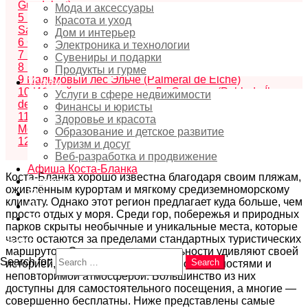
Guadalest)
Мода и аксессуары
5
Розовые солёные озёра Санта-Полы (Salinas de
Красота и уход
Santa Pola)
Дом и интерьер
6
Сторожевая башня Ильета (Torre de la Illeta)
Электроника и технологии
7
Крест Бенидорма (La Cruz de Benidorm)
Сувениры и подарки
8
Водопады Алгар (Fonts de l’Algar)
Продукты и гурме
9
Пальмовый лес Эльче (Palmeral de Elche)
Услуги
10
Иберийское поселение Ла Серрета (Poblado Íbero
Услуги в сфере недвижимости
de la Serreta)
Финансы и юристы
11
Кала Морайг и пещера Кова-дельс-Аркс (Cala del
Здоровье и красота
Moraig & Cova dels Arcs)
Образование и детское развитие
12
Заключение
Туризм и досуг
Веб-разработка и продвижение
Афиша Коста-Бланка
Коста-Бланка хорошо известна благодаря своим пляжам,
Новости
оживлённым курортам и мягкому средиземноморскому
EN
климату. Однако этот регион предлагает куда больше, чем
RU
просто отдых у моря. Среди гор, побережья и природных
ES
парков скрыты необычные и уникальные места, которые
часто остаются за пределами стандартных туристических
Search
маршрутов. Эти достопримечательности удивляют своей
Search for:
Search
историей, геологией, природными особенностями и
неповторимой атмосферой. Большинство из них
доступны для самостоятельного посещения, а многие —
совершенно бесплатны. Ниже представлены самые