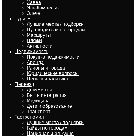
Хавеа
Эль-Кампельо
Эльче
Туризм
Лучшие места / подборки
Путеводители по городам
Маршруты
Пляжи
Активности
Недвижимость
Покупка недвижимости
Аренда
Районы и города
Юридические вопросы
Цены и аналитика
Переезд
Документы
Быт и интеграция
Медицина
Дети и образование
Транспорт
Гастрономия
Лучшие места / подборки
Гайды по городам
Национальная кухня