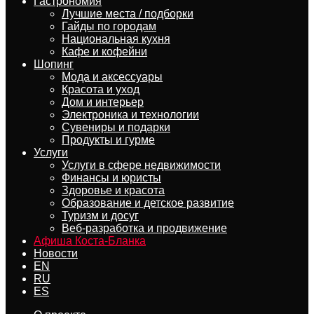
Гастрономия
Лучшие места / подборки
Гайды по городам
Национальная кухня
Кафе и кофейни
Шопинг
Мода и аксессуары
Красота и уход
Дом и интерьер
Электроника и технологии
Сувениры и подарки
Продукты и гурме
Услуги
Услуги в сфере недвижимости
Финансы и юристы
Здоровье и красота
Образование и детское развитие
Туризм и досуг
Веб-разработка и продвижение
Афиша Коста-Бланка
Новости
EN
RU
ES