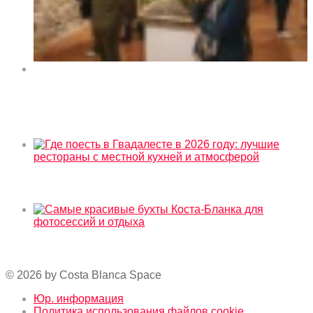
Выставка искусства «Orihuela y sus rincones» в
культурном центре La Lonja de Orihuela 2026
Сейчас в тренде
Где поесть в Гвадалесте в 2026 году: лучшие
рестораны с местной кухней и атмосферой
Самые красивые бухты Коста-Бланка для
фотосессий и отдыха
© 2026 by Costa Blanca Space
Юр. информация
Политика использования файлов cookie