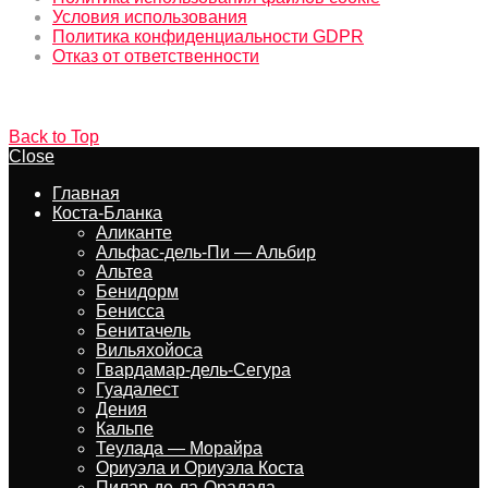
Условия использования
Политика конфиденциальности GDPR
Отказ от ответственности
Back to Top
Close
Главная
Коста-Бланка
Аликанте
Альфас-дель-Пи — Альбир
Альтеа
Бенидорм
Бенисса
Бенитачель
Вильяхойоса
Гвардамар-дель-Сегура
Гуадалест
Дения
Кальпе
Теулада — Морайра
Ориуэла и Ориуэла Коста
Пилар-де-ла-Орадада