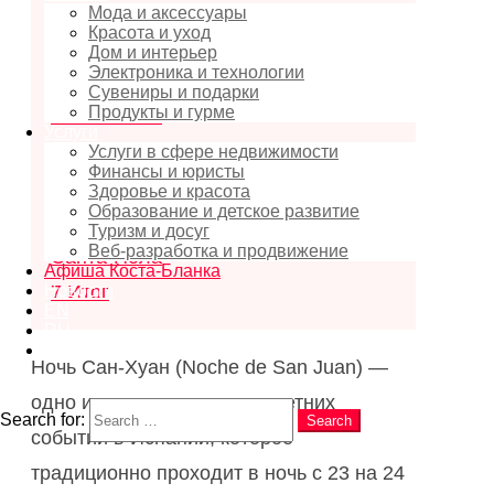
2
Когда проходит Ночь Сан-Хуан
Мода и аксессуары
Красота и уход
2026 в Санта-Пола
Дом и интерьер
Электроника и технологии
3
Где проходит празднование в
Сувениры и подарки
Продукты и гурме
Санта-Пола
Услуги
4
Традиции Ночи Сан-Хуан
Услуги в сфере недвижимости
Финансы и юристы
5
Правила и безопасность
Здоровье и красота
Образование и детское развитие
6
Особенности празднования в
Туризм и досуг
Веб-разработка и продвижение
Санта-Пола
Афиша Коста-Бланка
Новости
7
Итог
EN
RU
ES
Ночь Сан-Хуан (Noche de San Juan) —
Search
одно из самых известных летних
Search for:
Search
событий в Испании, которое
традиционно проходит в ночь с 23 на 24