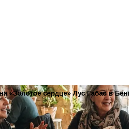
а «Золотое сердце» Лус Габас в Бен