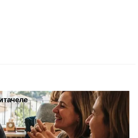
итачеле