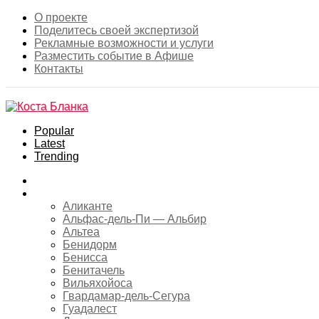
О проекте
Поделитесь своей экспертизой
Рекламные возможности и услуги
Разместить событие в Афише
Контакты
Popular
Latest
Trending
Главная
Коста-Бланка
Аликанте
Альфас-дель-Пи — Альбир
Альтеа
Бенидорм
Бенисса
Бенитачель
Вильяхойоса
Гвардамар-дель-Сегура
Гуадалест