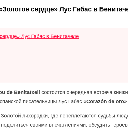
Золотое сердце» Лус Габас в Бенитач
сердце» Лус Габас в Бенитачеле
ou de Benitatxell
состоится очередная встреча книжн
испанской писательницы Лус Габас
«Corazón de oro»
Золотой лихорадки, где переплетаются судьбы люде
 поделиться своими впечатлениями, обсудить героев