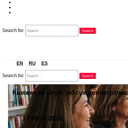
EN
RU
ES
Search
Search for:
Search
Menu
EN
RU
ES
Search
Search for:
Search
Книжный клуб: обсуждение роман
17 Июл 2026