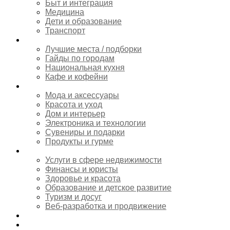
Быт и интеграция
Медицина
Дети и образование
Транспорт
Гастрономия
Лучшие места / подборки
Гайды по городам
Национальная кухня
Кафе и кофейни
Шопинг
Мода и аксессуары
Красота и уход
Дом и интерьер
Электроника и технологии
Сувениры и подарки
Продукты и гурме
Услуги
Услуги в сфере недвижимости
Финансы и юристы
Здоровье и красота
Образование и детское развитие
Туризм и досуг
Веб-разработка и продвижение
Афиша Коста-Бланка
Новости