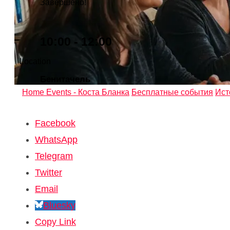
Завершено!
10:00 - 12:00
Location
Бенитачель
Home
Events - Коста Бланка
Бесплатные события
Ист
Facebook
WhatsApp
Telegram
Twitter
Email
Bluesky
Copy Link