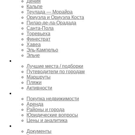
Дения
Кальпе
Теулада — Морайра
Ориуэла и Ориуэла Коста
Пилар-де-ла-Орадада
Санта-Пола
Торевьеха
Финестрат
Хавеа
Эль-Кампельо
Эльче
Туризм
Лучшие места / подборки
Путеводители по городам
Маршруты
Пляжи
Активности
Недвижимость
Покупка недвижимости
Аренда
Районы и города
Юридические вопросы
Цены и аналитика
Переезд
Документы