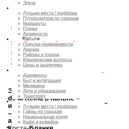
Эльче
Туризм
Лучшие места / подборки
08:00 - 23:00
Путеводители по городам
Маршруты
Location
Пляжи
Активности
Кальпе
Недвижимость
Home
Events - Коста Бланка
Экскурсии и
Покупка недвижимости
туры
Экскурсии с гидом в Баньос-де-ла-
Аренда
Рейна в Кальпе — бесплатные
Районы и города
археологические посещения, расписание и
Юридические вопросы
бронирование
Цены и аналитика
Переезд
Документы
2
shares
Быт и интеграция
Медицина
Экскурсии с гидом по Banys
Дети и образование
Транспорт
de la Reina в Кальпе –
Гастрономия
информация для посетителей
Лучшие места / подборки
Гайды по городам
— уникальный римский
Национальная кухня
археологический памятник на
Кафе и кофейни
Коста-Бланке
Шопинг