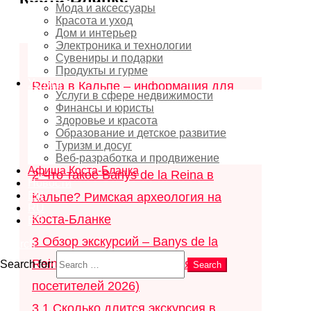
Мода и аксессуары
Красота и уход
Дом и интерьер
Содержание
скрыть
Электроника и технологии
Сувениры и подарки
1
Экскурсии с гидом по Banys de la
Продукты и гурме
Услуги
Reina в Кальпе – информация для
Услуги в сфере недвижимости
посетителей — уникальный римский
Финансы и юристы
Здоровье и красота
археологический памятник на Коста-
Образование и детское развитие
Туризм и досуг
Бланке
Веб-разработка и продвижение
Афиша Коста-Бланка
2
Что такое Banys de la Reina в
Новости
EN
Кальпе? Римская археология на
RU
Коста-Бланке
ES
3
Обзор экскурсий – Banys de la
Search
Reina Кальпе (информация для
Search for:
Search
посетителей 2026)
3.1
Сколько длится экскурсия в