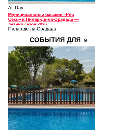
All Day
Муниципальный бассейн «Рио
Секо» в Пилар-де-ла-Орадада —
летний сезон 2026
Пилар-де-ла-Орадада
СОБЫТИЯ ДЛЯ
9