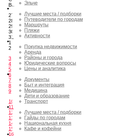
Эльче
Вс
Туризм
Лучшие места / подборки
27
Путеводители по городам
28
Маршруты
29
Пляжи
30
Активности
31
Недвижимость
1
Покупка недвижимости
2
Аренда
Районы и города
3
Юридические вопросы
4
Цены и аналитика
5
Переезд
6
Документы
7
Быт и интеграция
8
Медицина
9
Дети и образование
Транспорт
10
Гастрономия
11
Лучшие места / подборки
12
Гайды по городам
13
Национальная кухня
14
Кафе и кофейни
15
Шопинг
16