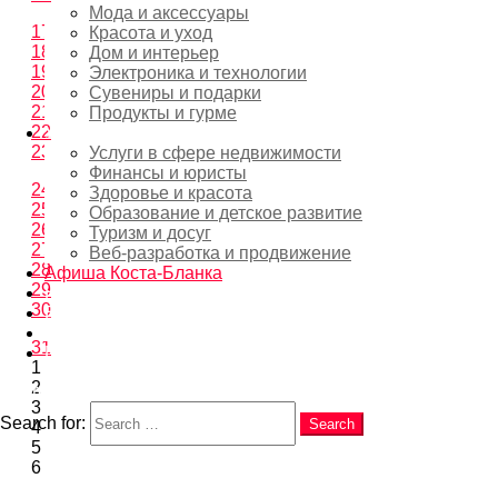
Мода и аксессуары
17
Красота и уход
18
Дом и интерьер
19
Электроника и технологии
20
Сувениры и подарки
21
Продукты и гурме
22
Услуги
23
Услуги в сфере недвижимости
Финансы и юристы
24
Здоровье и красота
25
Образование и детское развитие
26
Туризм и досуг
27
Веб-разработка и продвижение
28
Афиша Коста-Бланка
29
Новости
30
EN
RU
31
ES
1
2
Search
3
Search for:
Search
4
5
6