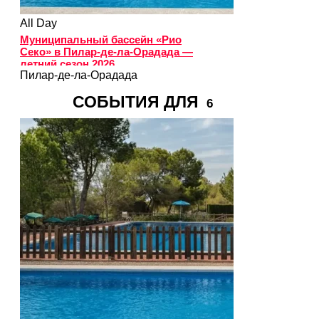
All Day
Муниципальный бассейн «Рио
Секо» в Пилар-де-ла-Орадада —
летний сезон 2026
Пилар-де-ла-Орадада
СОБЫТИЯ ДЛЯ
6