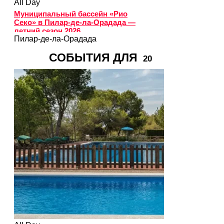
All Day
Муниципальный бассейн «Рио
Секо» в Пилар-де-ла-Орадада —
летний сезон 2026
Пилар-де-ла-Орадада
СОБЫТИЯ ДЛЯ
20