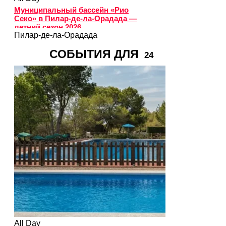
Муниципальный бассейн «Рио
Секо» в Пилар-де-ла-Орадада —
летний сезон 2026
Пилар-де-ла-Орадада
СОБЫТИЯ ДЛЯ
24
All Day