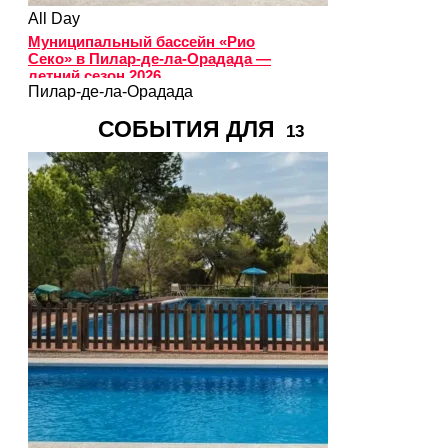
All Day
Муниципальный бассейн «Рио
Секо» в Пилар-де-ла-Орадада —
летний сезон 2026
Пилар-де-ла-Орадада
СОБЫТИЯ ДЛЯ
13