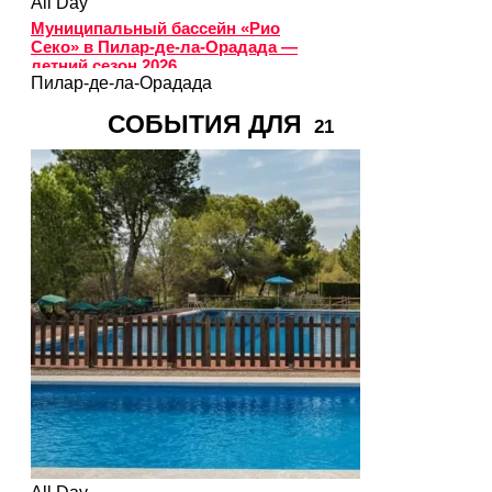
All Day
Муниципальный бассейн «Рио
Секо» в Пилар-де-ла-Орадада —
летний сезон 2026
Пилар-де-ла-Орадада
СОБЫТИЯ ДЛЯ
21