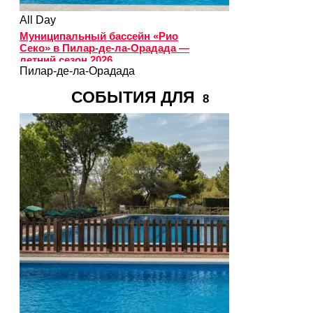
All Day
Муниципальный бассейн «Рио
Секо» в Пилар-де-ла-Орадада —
летний сезон 2026
Пилар-де-ла-Орадада
СОБЫТИЯ ДЛЯ
8