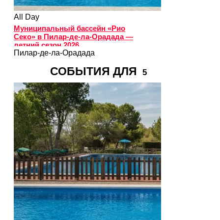
All Day
Муниципальный бассейн «Рио
Секо» в Пилар-де-ла-Орадада —
летний сезон 2026
Пилар-де-ла-Орадада
СОБЫТИЯ ДЛЯ
5