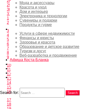
28
Мода и аксессуары
29
Красота и уход
30
Дом и интерьер
31
Электроника и технологии
1
Сувениры и подарки
2
Продукты и гурме
Услуги
3
Услуги в сфере недвижимости
4
Финансы и юристы
5
Здоровье и красота
6
Образование и детское развитие
7
Туризм и досуг
8
Веб-разработка и продвижение
9
Афиша Коста-Бланка
Новости
10
EN
11
RU
12
ES
13
14
Search
15
16
Search for:
Search
17
18
19