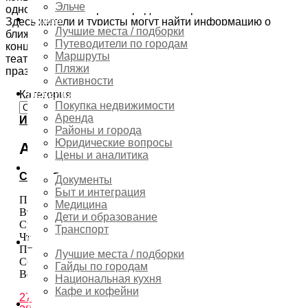
Эльче
одном из самых ярких городов побережья Коста-Бланка.
Туризм
Здесь жители и туристы могут найти информацию о
Лучшие места / подборки
ближайших событиях в Бенидорме: музыкальных
Путеводители по городам
концертах, гастрономических фестивалях, ярмарках,
Маршруты
театральных постановках, семейных мероприятиях и
Пляжи
праздниках.
Активности
Недвижимость
Категория
Покупка недвижимости
Аренда
Июль
Районы и города
Юридические вопросы
Август 2026
Цены и аналитика
Переезд
Сентябрь
Документы
Быт и интеграция
Пн
Медицина
Вт
Дети и образование
Ср
Транспорт
Чт
Гастрономия
Пт
Лучшие места / подборки
Сб
Гайды по городам
Вс
Национальная кухня
Кафе и кофейни
27
Шопинг