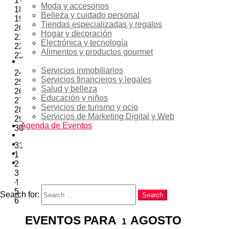
17
Moda y accesorios
18
Belleza y cuidado personal
19
Tiendas especializadas y regalos
20
Hogar y decoración
21
Electrónica y tecnología
22
Alimentos y productos gourmet
23
Servicios
Servicios inmobiliarios
24
Servicios financieros y legales
25
Salud y belleza
26
Educación y niños
27
Servicios de turismo y ocio
28
Servicios de Marketing Digital y Web
29
Agenda de Eventos
30
Noticias
EN
31
RU
1
ES
2
3
Search
4
5
Search for:
Search
6
EVENTOS PARA
AGOSTO
1