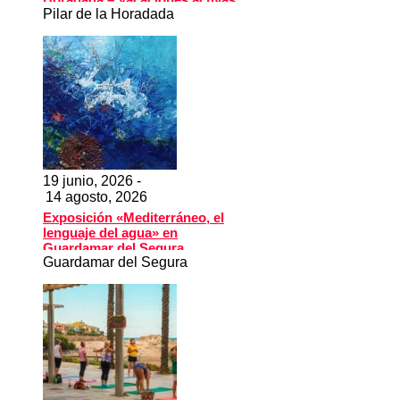
Pilar de la Horadada
para niños y adolescentes
19 junio, 2026 -
14 agosto, 2026
Exposición «Mediterráneo, el
lenguaje del agua» en
Guardamar del Segura
Guardamar del Segura