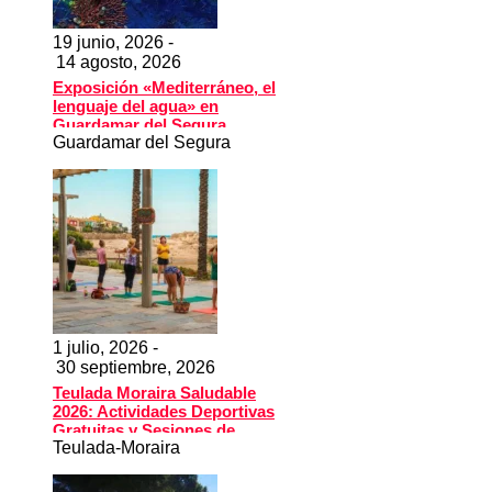
19 junio, 2026 -
14 agosto, 2026
Exposición «Mediterráneo, el
lenguaje del agua» en
Guardamar del Segura
Guardamar del Segura
1 julio, 2026 -
30 septiembre, 2026
Teulada Moraira Saludable
2026: Actividades Deportivas
Gratuitas y Sesiones de
Teulada-Moraira
Bienestar junto al Mar