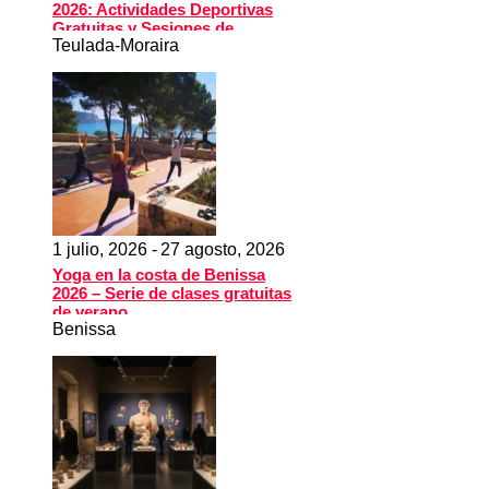
2026: Actividades Deportivas
Gratuitas y Sesiones de
Teulada-Moraira
Bienestar junto al Mar
1 julio, 2026 -
27 agosto, 2026
Yoga en la costa de Benissa
2026 – Serie de clases gratuitas
de verano
Benissa