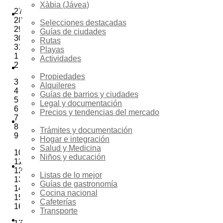
Xàbia (Jávea)
27
Turismo
28
Selecciones destacadas
29
Guías de ciudades
30
Rutas
31
Playas
1
Actividades
2
Inmobiliaria
Propiedades
3
Alquileres
4
Guías de barrios y ciudades
5
Legal y documentación
6
Precios y tendencias del mercado
7
Reubicación
8
Trámites y documentación
9
Hogar e integración
Salud y Medicina
10
Niños y educación
11
Gastronomía
12
Listas de lo mejor
13
Guías de gastronomía
14
Cocina nacional
15
Cafeterías
16
Transporte
Compras