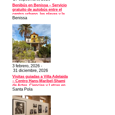
Benibús en Benissa – Servicio
gratuito de autobús entre el
centro urbano, las playas y la
Benissa
piscina municipal
3 febrero, 2026 -
31 diciembre, 2026
Visitas guiadas a Villa Adelaida
– Centro Hans-Maribel-Shami
de Artes, Ciencias y Letras en
Santa Pola
Santa Pola