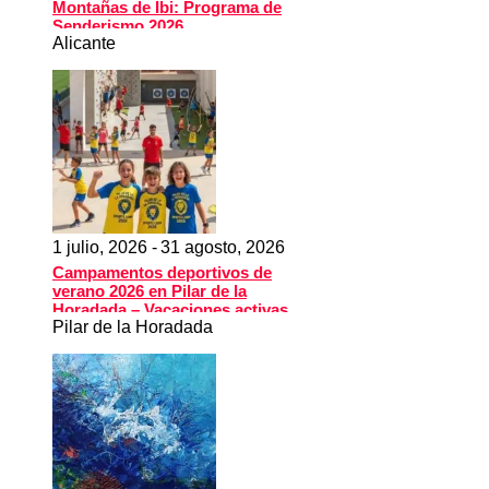
Montañas de Ibi: Programa de
Senderismo 2026
Alicante
1 julio, 2026 -
31 agosto, 2026
Campamentos deportivos de
verano 2026 en Pilar de la
Horadada – Vacaciones activas
Pilar de la Horadada
para niños y adolescentes