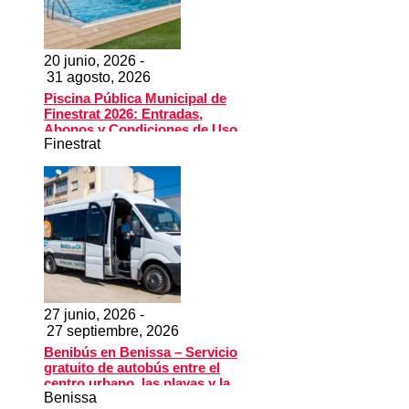
20 junio, 2026 -
31 agosto, 2026
Piscina Pública Municipal de
Finestrat 2026: Entradas,
Abonos y Condiciones de Uso
Finestrat
27 junio, 2026 -
27 septiembre, 2026
Benibús en Benissa – Servicio
gratuito de autobús entre el
centro urbano, las playas y la
Benissa
piscina municipal