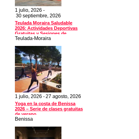
1 julio, 2026 -
30 septiembre, 2026
Teulada Moraira Saludable
2026: Actividades Deportivas
Gratuitas y Sesiones de
Teulada-Moraira
Bienestar junto al Mar
1 julio, 2026 -
27 agosto, 2026
Yoga en la costa de Benissa
2026 – Serie de clases gratuitas
de verano
Benissa