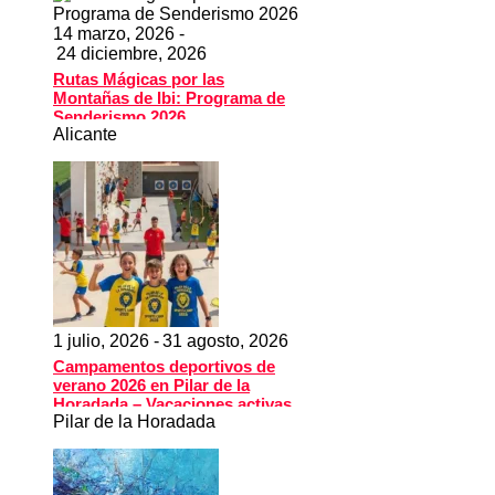
14 marzo, 2026 -
24 diciembre, 2026
Rutas Mágicas por las
Montañas de Ibi: Programa de
Senderismo 2026
Alicante
1 julio, 2026 -
31 agosto, 2026
Campamentos deportivos de
verano 2026 en Pilar de la
Horadada – Vacaciones activas
Pilar de la Horadada
para niños y adolescentes