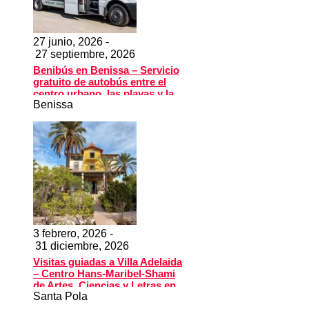
27 junio, 2026 -
27 septiembre, 2026
Benibús en Benissa – Servicio
gratuito de autobús entre el
centro urbano, las playas y la
Benissa
piscina municipal
3 febrero, 2026 -
31 diciembre, 2026
Visitas guiadas a Villa Adelaida
– Centro Hans-Maribel-Shami
de Artes, Ciencias y Letras en
Santa Pola
Santa Pola