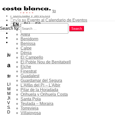
Sobre el proyecto
Contribuye como experto
Publicidad y servicios
Menu
Envíe su Evento al Calendario de Eventos
Inicio
Search
EN
RU
ES
Contactos
Costa Blanca
Search for:
Search
Alicante
Popular
Comunidad expatriada en
Altea
Latest
Benidorm
la Costa Blanca
Trending
Benissa
Calpe
Dénia
julio
El Campello
El Poble Nou de Benitatxell
agosto 2026
Elche
Finestrat
septiembre
Guadalest
Guardamar del Segura
LU
L’Alfàs del Pi – L’Albir
MA
Pilar de la Horadada
MI
Orihuela y Orihuela Costa
JU
Santa Pola
VI
Teulada – Moraira
SA
Torrevieja
DO
Villajoyosa