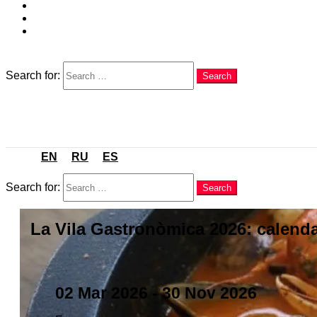
EN
RU
ES
Search
Search for:
Search
Menu
EN
RU
ES
Search
Search for:
Search
La Vila Gastronòmica 2026: calend
02 Mar 2026
- 30 Nov 2026