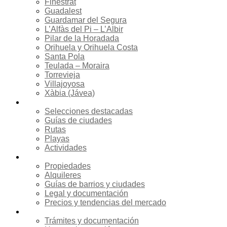
Finestrat
Guadalest
Guardamar del Segura
L’Alfàs del Pi – L’Albir
Pilar de la Horadada
Orihuela y Orihuela Costa
Santa Pola
Teulada – Moraira
Torrevieja
Villajoyosa
Xàbia (Jávea)
Turismo
Selecciones destacadas
Guías de ciudades
Rutas
Playas
Actividades
Inmobiliaria
Propiedades
Alquileres
Guías de barrios y ciudades
Legal y documentación
Precios y tendencias del mercado
Reubicación
Trámites y documentación