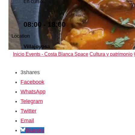
En curso...
08:00 - 18:00
Location
Villajoyosa
Inicio
Events - Costa Blanca Space
Cultura y patrimonio
3
shares
Facebook
WhatsApp
Telegram
Twitter
Email
Bluesky