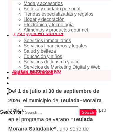
Moda y accesorios
Actividades Deportivas Gratuitas y
Belleza y cuidado personal
Tiendas especializadas y regalos
Sesiones de Bienestar junto al Mar
Hogar y decoración
2
Actividades deportivas en la playa de
Electrónica y tecnología
Alimentos y productos gourmet
L’Ampolla en Moraira
Servicios
Servicios inmobiliarios
3
Actividades de bienestar en la playa
Servicios financieros y legales
Salud y belleza
de El Portet
Educación y niños
4
Vacaciones activas de verano junto
Servicios de turismo y ocio
Servicios de Marketing Digital y Web
al mar Mediterráneo
Agenda de Eventos
Noticias
EN
RU
Del 1 de julio al 30 de septiembre de
ES
2026
, el municipio de
Teulada–Moraira
Search
invita a residentes y visitantes a participar
Search for:
Search
en el programa de verano
“Teulada
Moraira Saludable”
, una serie de