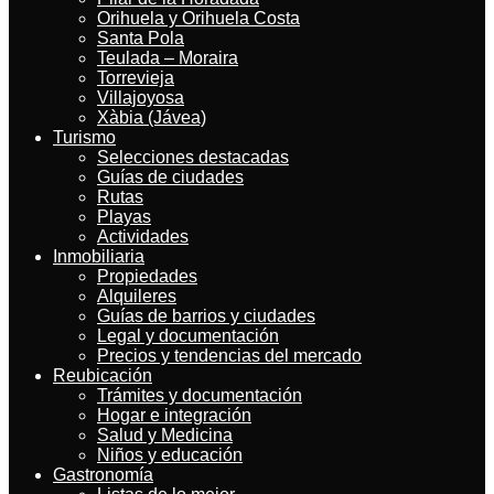
Orihuela y Orihuela Costa
Santa Pola
Teulada – Moraira
Torrevieja
Villajoyosa
Xàbia (Jávea)
Turismo
Selecciones destacadas
Guías de ciudades
Rutas
Playas
Actividades
Inmobiliaria
Propiedades
Alquileres
Guías de barrios y ciudades
Legal y documentación
Precios y tendencias del mercado
Reubicación
Trámites y documentación
Hogar e integración
Salud y Medicina
Niños y educación
Gastronomía