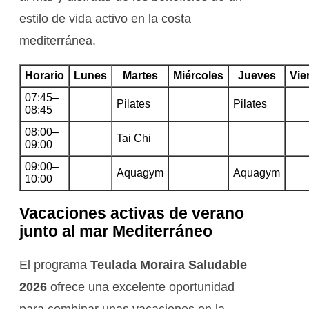
estilo de vida activo en la costa
mediterránea.
Horario
Lunes
Martes
Miércoles
Jueves
Vie
07:45–
Pilates
Pilates
08:45
08:00–
Tai Chi
09:00
09:00–
Aquagym
Aquagym
10:00
Vacaciones activas de verano
junto al mar Mediterráneo
El programa
Teulada Moraira Saludable
2026
ofrece una excelente oportunidad
para combinar unas vacaciones en la