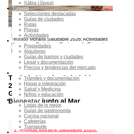
08:00 - 18:00
Xàbia (Jávea)
Turismo
Location
Selecciones destacadas
Guías de ciudades
Teulada-Moraira
Rutas
Inicio
Events - Costa Blanca Space
Mar y
Playas
actividades acuáticas
Yoga y bienestar
Actividades
Teulada Moraira Saludable 2026: Actividades
Inmobiliaria
Deportivas Gratuitas y Sesiones de Bienestar
Propiedades
junto al Mar
Alquileres
Guías de barrios y ciudades
Legal y documentación
3
shares
Precios y tendencias del mercado
Reubicación
Teulada Moraira Saludable
Trámites y documentación
Hogar e integración
2026: Actividades Deportivas
Salud y Medicina
Gratuitas y Sesiones de
Niños y educación
Bienestar junto al Mar
Gastronomía
Listas de lo mejor
Guías de gastronomía
Cocina nacional
Содержание
скрыть
Cafeterías
Transporte
1
Teulada Moraira Saludable 2026:
Compras