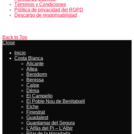
Términos y Condiciones
Política de privacidad del RGPD
Descargo de responsabilidad
Back to Top
Close
Inicio
Costa Blanca
Alicante
Altea
Benidorm
Benissa
Calpe
Dénia
El Campello
El Poble Nou de Benitatxell
Elche
Finestrat
Guadalest
Guardamar del Segura
L’Alfàs del Pi – L’Albir
Pilar de la Horadada