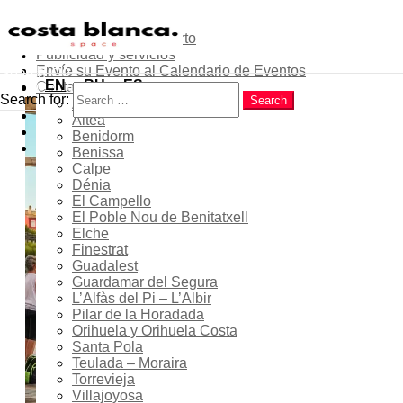
Sobre el proyecto
Contribuye como experto
Publicidad y servicios
Menu
Envíe su Evento al Calendario de Eventos
Inicio
Search
EN
RU
ES
Contactos
Costa Blanca
Search for:
Search
Alicante
Popular
Teulada Moraira Saludable
Altea
Latest
Benidorm
2026: Actividades
Trending
Benissa
Deportivas Gratuitas y
Calpe
Dénia
Sesiones de Bienestar
El Campello
El Poble Nou de Benitatxell
junto al Mar
Elche
Finestrat
Guadalest
Guardamar del Segura
L’Alfàs del Pi – L’Albir
01 Jul 2026
- 30 Sep 2026
Pilar de la Horadada
Orihuela y Orihuela Costa
En curso...
Santa Pola
Teulada – Moraira
Torrevieja
Villajoyosa