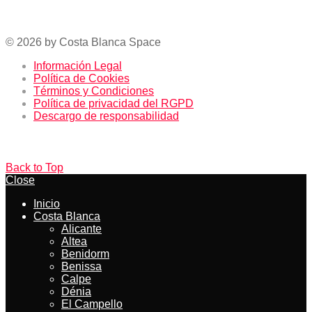
La Zenia Boulevard – El centro comercial más grande
de la Costa Blanca
© 2026 by Costa Blanca Space
Información Legal
Política de Cookies
Términos y Condiciones
Política de privacidad del RGPD
Descargo de responsabilidad
Back to Top
Close
Inicio
Costa Blanca
Alicante
Altea
Benidorm
Benissa
Calpe
Dénia
El Campello