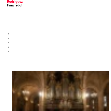
Rodríguez
Finalizdo!
Costa Blanca Space
Sobre el proyecto
Contribuye como experto
Publicidad y servicios
Envíe su Evento al Calendario de Eventos
Contactos
Noticias destacadas