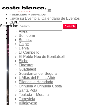
Sobre el proyecto
Contribuye como experto
Publicidad y servicios
Menu
Envíe su Evento al Calendario de Eventos
Inicio
Search
EN
RU
ES
Contactos
Costa Blanca
Search for:
Search
Alicante
Popular
Hogueras de San Juan en
Altea
Latest
Benidorm
Calpe 2026 – Noche de las
Trending
Benissa
Hogueras, Playa de Arenal-
Calpe
Dénia
Bol, Programa
El Campello
El Poble Nou de Benitatxell
Elche
Finestrat
Guadalest
23 - 24 Jun 2026
Guardamar del Segura
L’Alfàs del Pi – L’Albir
¡Expirado!
Pilar de la Horadada
Orihuela y Orihuela Costa
Santa Pola
Teulada – Moraira
20:00 - 23:00
Torrevieja
Villajoyosa