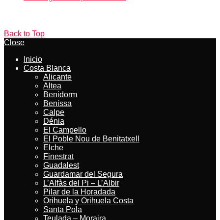
Back to Top
Close
Inicio
Costa Blanca
Alicante
Altea
Benidorm
Benissa
Calpe
Dénia
El Campello
El Poble Nou de Benitatxell
Elche
Finestrat
Guadalest
Guardamar del Segura
L’Alfàs del Pi – L’Albir
Pilar de la Horadada
Orihuela y Orihuela Costa
Santa Pola
Teulada – Moraira