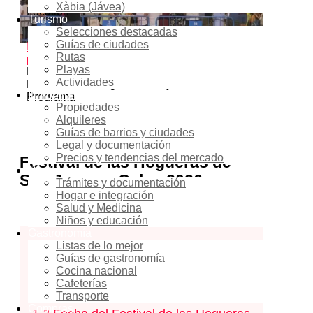
Xàbia (Jávea)
Location
Turismo
Selecciones destacadas
Calpe
Guías de ciudades
Inicio
Events - Costa Blanca Space
Cultura y
Rutas
patrimonio
Fiestas y celebraciones locales
Playas
Hogueras de San Juan en Calpe 2026 –
Actividades
Noche de las Hogueras, Playa de Arenal-Bol,
Inmobiliaria
Programa
Propiedades
Alquileres
Guías de barrios y ciudades
Legal y documentación
Precios y tendencias del mercado
Festival de las Hogueras de
Reubicación
San Juan en Calpe 2026
Trámites y documentación
Hogar e integración
Salud y Medicina
Содержание
скрыть
Niños y educación
Gastronomía
Listas de lo mejor
1
Festival de las Hogueras de San
Guías de gastronomía
Juan en Calpe 2026
Cocina nacional
Cafeterías
1.1
Categoría
Transporte
Compras