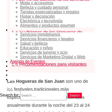
1.2
Fecha del Festival de las Hogueras
Moda y accesorios
Belleza y cuidado personal
de San Juan en Calpe 2026
Tiendas especializadas y regalos
1.3
Principales características del
Hogar y decoración
Electrónica y tecnología
festival
Alimentos y productos gourmet
Servicios
1.4
Tradiciones de las Hogueras de
Servicios inmobiliarios
Servicios financieros y legales
San Juan
Salud y belleza
Educación y niños
1.5
Programa (basado en años
Servicios de turismo y ocio
anteriores)
Servicios de Marketing Digital y Web
Agenda de Eventos
1.6
Recomendaciones para visitantes
Noticias
EN
RU
ES
Las Hogueras de San Juan
son uno de
Search
los festivales tradicionales más
Search for:
Search
espectaculares de España, celebrados
anualmente durante la noche del 23 al 24