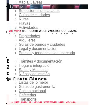
19:00 - 23:55
Xàbia (Jávea)
Turismo
Location
Selecciones destacadas
Guías de ciudades
Benidorm
Rutas
Inicio
Events - Costa Blanca Space
Playas
Comunidad expatriada
Conciertos y música
Actividades
en vivo
Benidorm Soul Weekender 2026:
Inmobiliaria
fechas, programa y calendario del fin de
Propiedades
semana soul en la Costa Blanca
Alquileres
Guías de barrios y ciudades
Legal y documentación
2
shares
Precios y tendencias del mercado
Reubicación
Benidorm Soul Weekender
Trámites y documentación
Hogar e integración
2026: fechas, programa y
Salud y Medicina
calendario del festival soul en
Niños y educación
la Costa Blanca
Gastronomía
Listas de lo mejor
Guías de gastronomía
Cocina nacional
Содержание
скрыть
Cafeterías
Transporte
1
Benidorm Soul Weekender 2026:
Compras