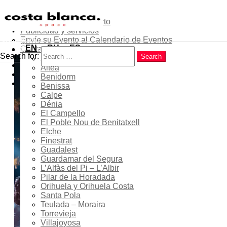
Sobre el proyecto
Contribuye como experto
Publicidad y servicios
Menu
Envíe su Evento al Calendario de Eventos
Inicio
Search
EN
RU
ES
Contactos
Costa Blanca
Search for:
Search
Alicante
Popular
Benidorm Soul Weekender
Altea
Latest
Benidorm
2026: fechas, programa y
Trending
Benissa
calendario del fin de
Calpe
Dénia
semana soul en la Costa
El Campello
El Poble Nou de Benitatxell
Blanca
Elche
Finestrat
Guadalest
Guardamar del Segura
L’Alfàs del Pi – L’Albir
15 - 17 May 2026
Pilar de la Horadada
Orihuela y Orihuela Costa
¡Expirado!
Santa Pola
Teulada – Moraira
Torrevieja
Villajoyosa