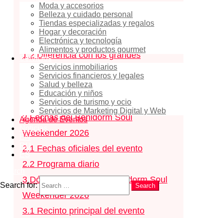
Moda y accesorios
fechas, programa y calendario del
Belleza y cuidado personal
Tiendas especializadas y regalos
festival soul en la Costa Blanca
Hogar y decoración
1.1
Formato del fin de semana musical
Electrónica y tecnología
Alimentos y productos gourmet
1.2
Diferencia con los grandes
Servicios
Servicios inmobiliarios
festivales de música
Servicios financieros y legales
Salud y belleza
1.3
Público del evento
Educación y niños
1.4
Ambiente y estilo del evento
Servicios de turismo y ocio
Servicios de Marketing Digital y Web
2
Fechas del Benidorm Soul
Agenda de Eventos
Noticias
Weekender 2026
EN
RU
2.1
Fechas oficiales del evento
ES
2.2
Programa diario
Search
3
Dónde se celebra el Benidorm Soul
Search for:
Search
Weekender 2026
3.1
Recinto principal del evento