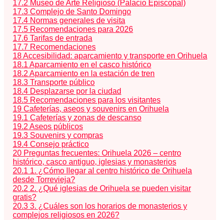
17.2
Museo de Arte Religioso (Palacio Episcopal)
17.3
Complejo de Santo Domingo
17.4
Normas generales de visita
17.5
Recomendaciones para 2026
17.6
Tarifas de entrada
17.7
Recomendaciones
18
Accesibilidad: aparcamiento y transporte en Orihuela
18.1
Aparcamiento en el casco histórico
18.2
Aparcamiento en la estación de tren
18.3
Transporte público
18.4
Desplazarse por la ciudad
18.5
Recomendaciones para los visitantes
19
Cafeterías, aseos y souvenirs en Orihuela
19.1
Cafeterías y zonas de descanso
19.2
Aseos públicos
19.3
Souvenirs y compras
19.4
Consejo práctico
20
Preguntas frecuentes: Orihuela 2026 – centro
histórico, casco antiguo, iglesias y monasterios
20.1
1. ¿Cómo llegar al centro histórico de Orihuela
desde Torrevieja?
20.2
2. ¿Qué iglesias de Orihuela se pueden visitar
gratis?
20.3
3. ¿Cuáles son los horarios de monasterios y
complejos religiosos en 2026?