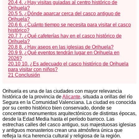
20.4
4. ¿Hay visitas guiadas al centro histórico de
Orihuela?
20.5
5. ¿Dónde aparcar cerca del casco antiguo de
Orihuela?
20.6
6. ¿Cuánto tiempo se necesita para visitar el casco
histórico?
20.7
7. ¿Qué cafeterías hay en el casco histórico de
Orihuela?
20.8
8. ¿Hay aseos en las iglesias de Orihuela?
20.9
9. ¿Qué eventos tendrán lugar en Orihuela en
2026?
20.10
10. ¿Es adecuado el casco histórico de Orihuela
para visitar con niños?
21
Conclusión
Orihuela es una de las ciudades con mayor relevancia
histórica de la provincia de
Alicante
, situada a orillas del río
Segura en la Comunidad Valenciana. La ciudad es conocida
por su centro histórico bien conservado, donde se
concentran monumentos arquitectónicos de distintas épocas,
desde la Edad Media hasta el período barroco. Las
estrechas calles del casco antiguo, sus majestuosas iglesias
y antiguos monasterios crean una atmósfera única que
refleja la rica herencia cultural y religiosa de la región.