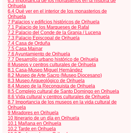
6.3
Importancia de los monasterios en la historia de
Orihuela
6.4
Qué ver en el interior de los monasterios de
Orihuela
7
Palacios y edificios históricos de Orihuela
7.1
Palacio de los Marqueses de Rafal
7.2
Palacio del Conde de la Granja / Lucena
7.3
Palacio Episcopal de Orihuela
7.4
Casa de Orduña
7.5
Casa Mainar
7.6
Ayuntamiento de Orihuela
7.7
Desarrollo urbano histórico de Orihuela
8
Museos y centros culturales de Orihuela
8.1
Casa-Museo Miguel Hernández
8.2
Museo de Arte Sacro (Museo Diocesano)
8.3
Museo Arqueológico de Orihuela
8.4
Museo de la Reconquista de Orihuela
8.5
Complejo cultural de Santo Domingo en Orihuela
8.6
Vida cultural y centros culturales de Orihuela
8.7
Importancia de los museos en la vida cultural de
Orihuela
9
Miradores en Orihuela
10
Itinerario de un día en Orihuela
10.1
Mañana en Orihuela
10.2
Tarde en Orihuela