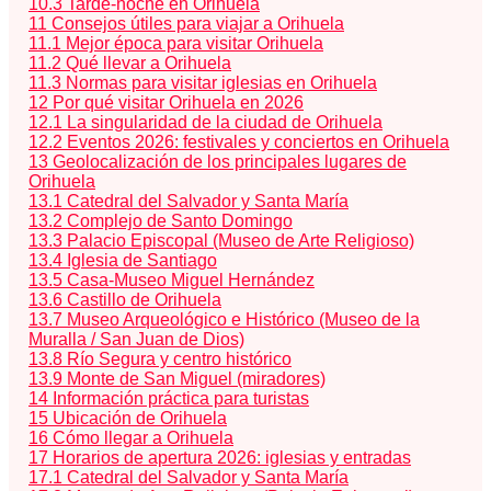
10.3
Tarde-noche en Orihuela
11
Consejos útiles para viajar a Orihuela
11.1
Mejor época para visitar Orihuela
11.2
Qué llevar a Orihuela
11.3
Normas para visitar iglesias en Orihuela
12
Por qué visitar Orihuela en 2026
12.1
La singularidad de la ciudad de Orihuela
12.2
Eventos 2026: festivales y conciertos en Orihuela
13
Geolocalización de los principales lugares de
Orihuela
13.1
Catedral del Salvador y Santa María
13.2
Complejo de Santo Domingo
13.3
Palacio Episcopal (Museo de Arte Religioso)
13.4
Iglesia de Santiago
13.5
Casa-Museo Miguel Hernández
13.6
Castillo de Orihuela
13.7
Museo Arqueológico e Histórico (Museo de la
Muralla / San Juan de Dios)
13.8
Río Segura y centro histórico
13.9
Monte de San Miguel (miradores)
14
Información práctica para turistas
15
Ubicación de Orihuela
16
Cómo llegar a Orihuela
17
Horarios de apertura 2026: iglesias y entradas
17.1
Catedral del Salvador y Santa María