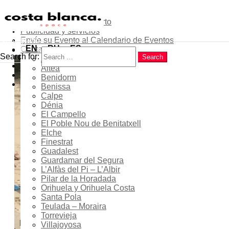
Sobre el proyecto
Contribuye como experto
Publicidad y servicios
Menu
Envíe su Evento al Calendario de Eventos
Inicio
Search
EN
RU
ES
Contactos
Costa Blanca
Search for:
Search
Alicante
Popular
Pilates en la Playa de La
Altea
Latest
Benidorm
Fustera de Benissa 2026 –
Trending
Benissa
Serie de clases gratuitas
Calpe
Dénia
El Campello
El Poble Nou de Benitatxell
Elche
Finestrat
01 Jul 2026
- 31 Ago 2026
Guadalest
Guardamar del Segura
En curso...
L’Alfàs del Pi – L’Albir
Pilar de la Horadada
Orihuela y Orihuela Costa
Santa Pola
20:00 - 20:45
Teulada – Moraira
Torrevieja
Location
Villajoyosa