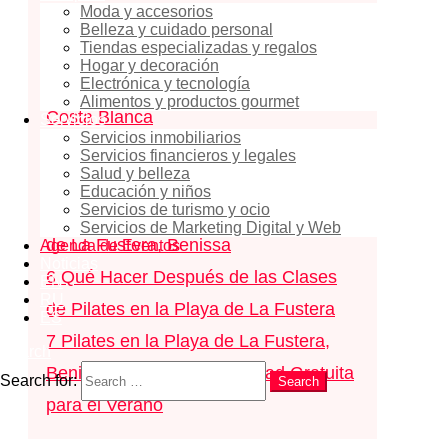
Moda y accesorios
Horario y Lugar
Belleza y cuidado personal
Tiendas especializadas y regalos
3
Pilates Gratuito en Benissa – Una
Hogar y decoración
Electrónica y tecnología
Forma Saludable de Disfrutar de la
Alimentos y productos gourmet
Costa Blanca
Servicios
Servicios inmobiliarios
4
Qué Llevar a las Clases de Pilates
Servicios financieros y legales
Salud y belleza
en la Playa de La Fustera
Educación y niños
Servicios de turismo y ocio
5
Inscripción para Pilates en la Playa
Servicios de Marketing Digital y Web
de La Fustera, Benissa
Agenda de Eventos
Noticias
6
Qué Hacer Después de las Clases
EN
RU
de Pilates en la Playa de La Fustera
ES
7
Pilates en la Playa de La Fustera,
Search
Benissa 2026 – Una Actividad Gratuita
Search for:
Search
para el Verano