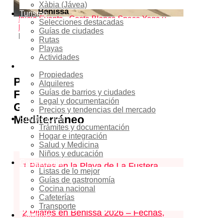
Xàbia (Jávea)
Benissa
Turismo
Inicio
Events - Costa Blanca Space
Yoga y
Selecciones destacadas
bienestar
Pilates en la Playa de La Fustera de
Guías de ciudades
Benissa 2026 – Serie de clases gratuitas
Rutas
Playas
3
shares
Actividades
Inmobiliaria
Propiedades
Pilates en la Playa de La
Alquileres
Fustera, Benissa 2026 – Clases
Guías de barrios y ciudades
Legal y documentación
Gratuitas junto al Mar
Precios y tendencias del mercado
Mediterráneo
Reubicación
Trámites y documentación
Hogar e integración
Salud y Medicina
Содержание
скрыть
Niños y educación
Gastronomía
1
Pilates en la Playa de La Fustera,
Listas de lo mejor
Guías de gastronomía
Benissa 2026 – Clases Gratuitas junto
Cocina nacional
al Mar Mediterráneo
Cafeterías
Transporte
2
Pilates en Benissa 2026 – Fechas,
Compras