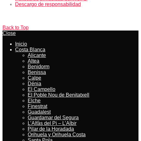
Descargo de responsabilidad
Back to Top
Close
Inicio
Costa Blanca
Alicante
Altea
Benidorm
Benissa
Calpe
Dénia
El Campello
El Poble Nou de Benitatxell
Elche
Finestrat
Guadalest
Guardamar del Segura
L’Alfàs del Pi – L’Albir
Pilar de la Horadada
Orihuela y Orihuela Costa
Santa Pola