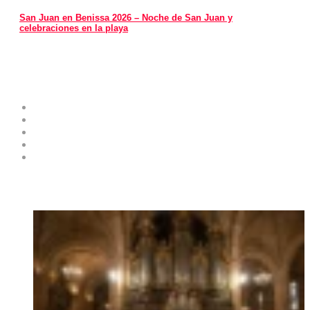
San Juan en Benissa 2026 – Noche de San Juan y
celebraciones en la playa
Costa Blanca Space
Sobre el proyecto
Contribuye como experto
Publicidad y servicios
Envíe su Evento al Calendario de Eventos
Contactos
Noticias destacadas