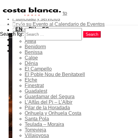
Sobre el proyecto
Contribuye como experto
Publicidad y servicios
Menu
Envíe su Evento al Calendario de Eventos
Inicio
Search
EN
RU
ES
Contactos
Costa Blanca
Search for:
Search
Alicante
Popular
Noche de San Juan 2026 en
Altea
Latest
Benidorm
El Campello: celebración,
Trending
Benissa
tradiciones y hogueras en
Calpe
Dénia
la playa
El Campello
El Poble Nou de Benitatxell
Elche
Finestrat
Guadalest
23 Jun 2027
Guardamar del Segura
L’Alfàs del Pi – L’Albir
Pilar de la Horadada
Orihuela y Orihuela Costa
Santa Pola
18:00 - 23:00
Teulada – Moraira
Torrevieja
Location
Villajoyosa