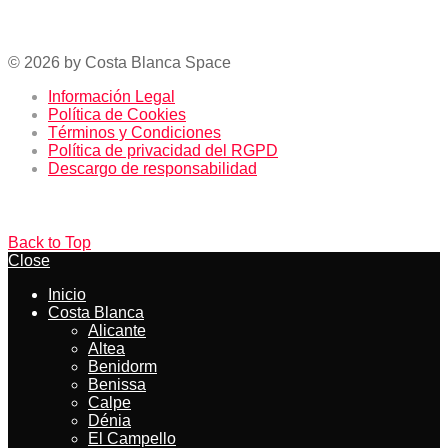
La Zenia Boulevard – El centro comercial más grande
de la Costa Blanca
© 2026 by Costa Blanca Space
Información Legal
Política de Cookies
Términos y Condiciones
Política de privacidad del RGPD
Descargo de responsabilidad
Back to Top
Close
Inicio
Costa Blanca
Alicante
Altea
Benidorm
Benissa
Calpe
Dénia
El Campello