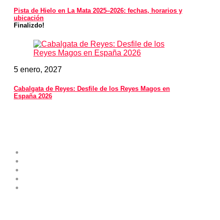
Pista de Hielo en La Mata 2025–2026: fechas, horarios y
ubicación
Finalizdo!
5 enero, 2027
Cabalgata de Reyes: Desfile de los Reyes Magos en
España 2026
Costa Blanca Space
Sobre el proyecto
Contribuye como experto
Publicidad y servicios
Envíe su Evento al Calendario de Eventos
Contactos
Noticias destacadas