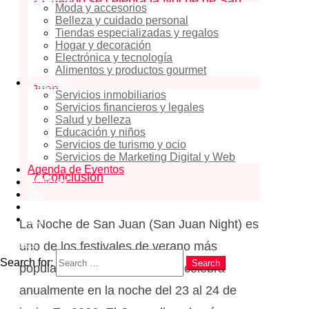
2
Cuándo se celebra la Noche de San
Moda y accesorios
Belleza y cuidado personal
Juan 2026
Tiendas especializadas y regalos
3
Dónde se celebra en El Campello
Hogar y decoración
Electrónica y tecnología
4
Tradiciones de la Noche de San
Alimentos y productos gourmet
Servicios
Juan
Servicios inmobiliarios
Servicios financieros y legales
5
Normas y seguridad en El Campello
Salud y belleza
Educación y niños
6
Características de la celebración en
Servicios de turismo y ocio
El Campello
Servicios de Marketing Digital y Web
Agenda de Eventos
7
Conclusión
Noticias
EN
RU
ES
La Noche de San Juan (San Juan Night) es
Search
uno de los festivales de verano más
Search for:
Search
populares en España, que se celebra
anualmente en la noche del 23 al 24 de