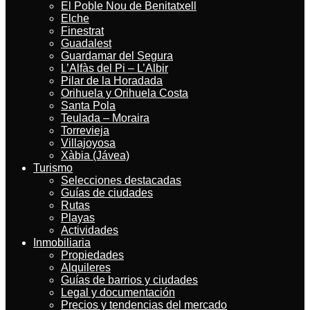
El Poble Nou de Benitatxell
Elche
Finestrat
Guadalest
Guardamar del Segura
L’Alfàs del Pi – L’Albir
Pilar de la Horadada
Orihuela y Orihuela Costa
Santa Pola
Teulada – Moraira
Torrevieja
Villajoyosa
Xàbia (Jávea)
Turismo
Selecciones destacadas
Guías de ciudades
Rutas
Playas
Actividades
Inmobiliaria
Propiedades
Alquileres
Guías de barrios y ciudades
Legal y documentación
Precios y tendencias del mercado