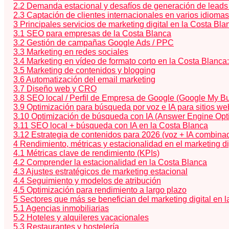
2.2
Demanda estacional y desafíos de generación de leads e
2.3
Captación de clientes internacionales en varios idiomas
3
Principales servicios de marketing digital en la Costa Bl
3.1
SEO para empresas de la Costa Blanca
3.2
Gestión de campañas Google Ads / PPC
3.3
Marketing en redes sociales
3.4
Marketing en vídeo de formato corto en la Costa Blanca
3.5
Marketing de contenidos y blogging
3.6
Automatización del email marketing
3.7
Diseño web y CRO
3.8
SEO local / Perfil de Empresa de Google (Google My B
3.9
Optimización para búsqueda por voz e IA para sitios w
3.10
Optimización de búsqueda con IA (Answer Engine Opt
3.11
SEO local + búsqueda con IA en la Costa Blanca
3.12
Estrategia de contenidos para 2026 (voz + IA combina
4
Rendimiento, métricas y estacionalidad en el marketing di
4.1
Métricas clave de rendimiento (KPIs)
4.2
Comprender la estacionalidad en la Costa Blanca
4.3
Ajustes estratégicos de marketing estacional
4.4
Seguimiento y modelos de atribución
4.5
Optimización para rendimiento a largo plazo
5
Sectores que más se benefician del marketing digital en 
5.1
Agencias inmobiliarias
5.2
Hoteles y alquileres vacacionales
5.3
Restaurantes y hostelería