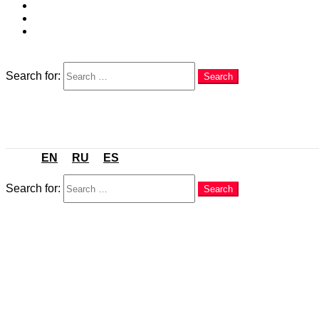
EN
RU
ES
Search
Search for:
Search
Menu
EN
RU
ES
Search
Search for:
Search
You are here:
Home
Servicios de Marketing Digital y Web
Digital Marketing en Costa Blanca: Guía completa para
in
Servicios
,
Servicios de Marketing Digital y Web