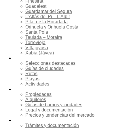
Finestrat
Guadalest
Guardamar del Segura
L’Alfàs del Pi – L’Albir
Pilar de la Horadada
Orihuela y Orihuela Costa
Santa Pola
Teulada – Moraira
Torrevieja
Villajoyosa
Xàbia (Jávea)
Turismo
Selecciones destacadas
Guías de ciudades
Rutas
Playas
Actividades
Inmobiliaria
Propiedades
Alquileres
Guías de barrios y ciudades
Legal y documentación
Precios y tendencias del mercado
Reubicación
Trámites y documentación